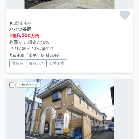
日野市南平
ハイツ谷野
1
5,000
億
万円
利回り： 想定7.40%
- / 417.36㎡ / 1K /築41年
京王線「南平」駅 徒歩4分
電気有
都市ガス
公共下水
一棟アパート