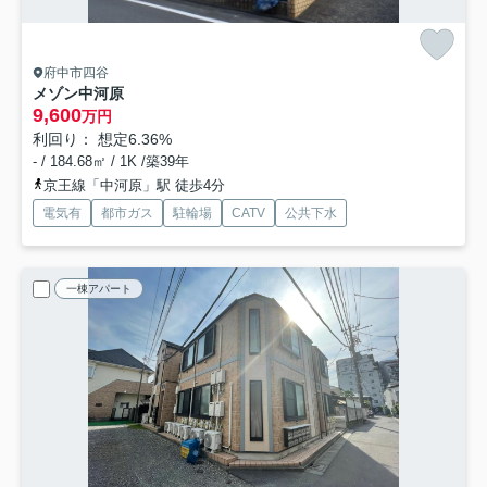
府中市四谷
メゾン中河原
9,600
万円
利回り： 想定6.36%
- / 184.68㎡ / 1K /築39年
京王線「中河原」駅 徒歩4分
電気有
都市ガス
駐輪場
CATV
公共下水
一棟アパート