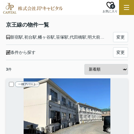
0
お気に入り
京王線の物件一覧
新宿駅,初台駅,幡ヶ谷駅,笹塚駅,代田橋駅,明大前駅,下高井戸駅,桜上水駅,上北沢駅,八幡山駅,芦花公園駅,千歳烏山駅,仙川駅,つつじヶ丘駅,柴崎駅,国領駅,布田駅,調布駅,西調布駅,飛田給駅,武蔵野台駅,多磨霊園駅,東府中駅,府中競馬正門前駅,府中駅,分倍河原駅,中河原駅,聖蹟桜ヶ丘駅,百草園駅,高幡不動駅,多摩動物公園駅,南平駅,平山城址公園駅,長沼駅,北野駅,京王八王子駅
変更
条件から探す
変更
3
件
一棟アパート