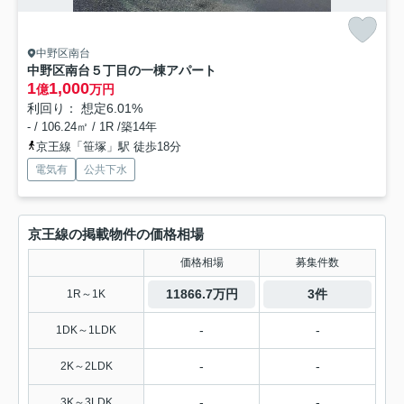
中野区南台
中野区南台５丁目の一棟アパート
1
1,000
億
万円
利回り： 想定6.01%
- / 106.24㎡ / 1R /築14年
京王線「笹塚」駅 徒歩18分
電気有
公共下水
京王線の掲載物件の価格相場
価格相場
募集件数
11866.7万円
3件
1R～1K
-
-
1DK～1LDK
-
-
2K～2LDK
-
-
3K～3LDK