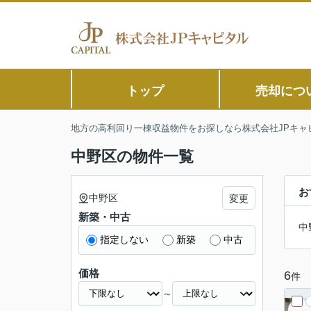
トップ
売却につ
地方の高利回り一棟収益物件をお探しなら株式会社JPキャ
中野区の物件一覧
お
中野区
変更
新築・中古
中
指定しない
新築
中古
価格
6
件
～