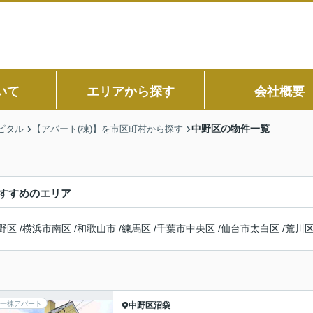
いて
エリアから探す
会社概要
中野区の物件一覧
ピタル
【アパート(棟)】を市区町村から探す
すすめのエリア
野区
/
横浜市南区
/
和歌山市
/
練馬区
/
千葉市中央区
/
仙台市太白区
/
荒川
一棟アパート
中野区
沼袋