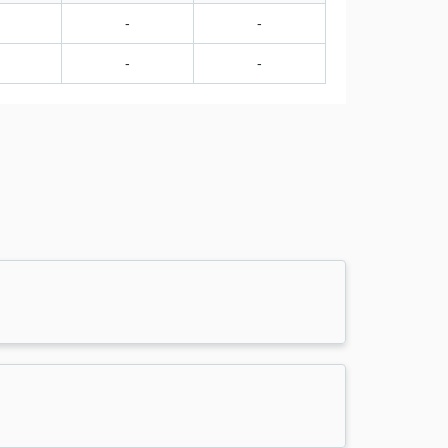
-
-
-
-