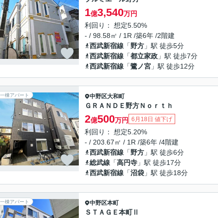
1
3,540
億
万円
利回り： 想定5.50%
- / 98.58㎡ / 1R /築6年 /2階建
西武新宿線
「
野方
」駅 徒歩5分
西武新宿線
「
都立家政
」駅 徒歩7分
西武新宿線
「
鷺ノ宮
」駅 徒歩12分
一棟アパート
中野区
大和町
ＧＲＡＮＤＥ野方Ｎｏｒｔｈ
2
500
6月18日 値下げ
億
万円
利回り： 想定5.20%
- / 203.67㎡ / 1R /築6年 /4階建
西武新宿線
「
野方
」駅 徒歩6分
総武線
「
高円寺
」駅 徒歩17分
西武新宿線
「
沼袋
」駅 徒歩18分
一棟アパート
中野区
本町
ＳＴＡＧＥ本町Ⅱ