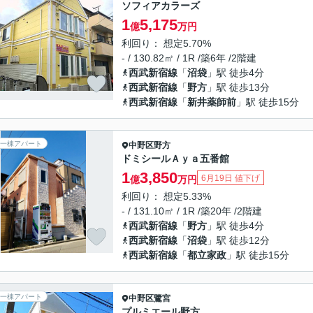
ソフィアカラーズ
1
5,175
億
万円
利回り： 想定5.70%
- / 130.82㎡ / 1R /築6年 /2階建
西武新宿線
「
沼袋
」駅 徒歩4分
西武新宿線
「
野方
」駅 徒歩13分
西武新宿線
「
新井薬師前
」駅 徒歩15分
一棟アパート
中野区
野方
ドミシールＡｙａ五番館
1
3,850
6月19日 値下げ
億
万円
利回り： 想定5.33%
- / 131.10㎡ / 1R /築20年 /2階建
西武新宿線
「
野方
」駅 徒歩4分
西武新宿線
「
沼袋
」駅 徒歩12分
西武新宿線
「
都立家政
」駅 徒歩15分
一棟アパート
中野区
鷺宮
プルミエール野方