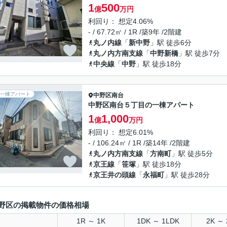
1
500
億
万円
利回り： 想定4.06%
- / 67.72㎡ / 1R /築9年 /2階建
丸ノ内線
「
新中野
」駅 徒歩6分
丸ノ内方南支線
「
中野新橋
」駅 徒歩7分
中央線
「
中野
」駅 徒歩18分
一棟アパート
中野区
南台
中野区南台５丁目の一棟アパート
1
1,000
億
万円
利回り： 想定6.01%
- / 106.24㎡ / 1R /築14年 /2階建
丸ノ内方南支線
「
方南町
」駅 徒歩5分
京王線
「
笹塚
」駅 徒歩18分
京王井の頭線
「
永福町
」駅 徒歩28分
野区の掲載物件の価格相場
1R ～ 1K
1DK ～ 1LDK
2K ～ 