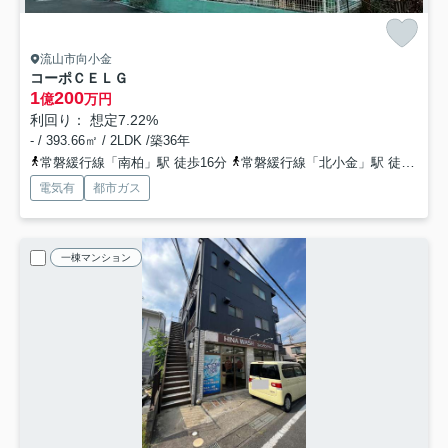
流山市向小金
コーポＣＥＬＧ
1
200
億
万円
利回り： 想定7.22%
- / 393.66㎡ / 2LDK /築36年
常磐緩行線「南柏」駅 徒歩16分
常磐緩行線「北小金」駅 徒歩22分
電気有
都市ガス
一棟マンション