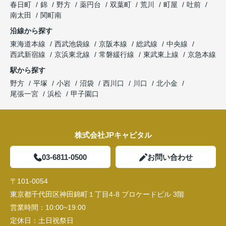
春日町
錦
野方
薬円台
双葉町
荒川
町屋
吐前
南太田
関町南
沿線から探す
東海道本線
西武池袋線
京阪本線
総武線
中央線
西武新宿線
京浜東北線
常磐緩行線
東武東上線
京急本線
駅から探す
野方
平塚
小岩
沼袋
西川口
川口
北小金
尾張一宮
浜松
甲子園口
株式会社JPキャピタル
03-6811-0500
お問い合わせ
〒101-0054
東京都千代田区神田錦町１丁目4-8 ブロケードビル 3階
営業時間：
10:00~19:00
定休日：
土日祝祭日