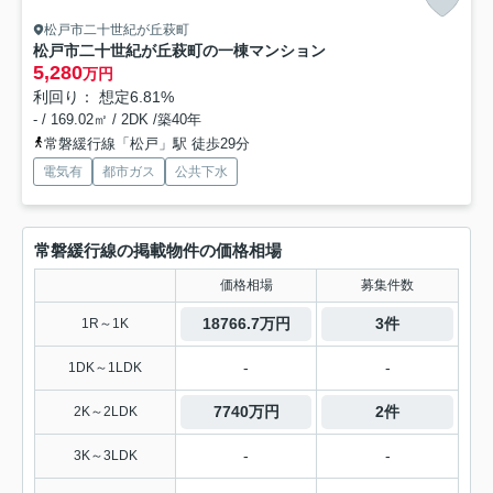
松戸市二十世紀が丘萩町
松戸市二十世紀が丘萩町の一棟マンション
5,280
万円
利回り： 想定6.81%
- / 169.02㎡ / 2DK /築40年
常磐緩行線「松戸」駅 徒歩29分
電気有
都市ガス
公共下水
常磐緩行線の掲載物件の価格相場
価格相場
募集件数
18766.7万円
3件
1R～1K
-
-
1DK～1LDK
7740万円
2件
2K～2LDK
-
-
3K～3LDK