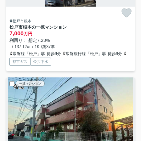
松戸市根本
松戸市根本の一棟マンション
7,000
万円
利回り： 想定7.23%
- / 137.12㎡ / 1K /築37年
常磐線「松戸」駅 徒歩9分
常磐緩行線「松戸」駅 徒歩9分
京成電
都市ガス
公共下水
一棟マンション