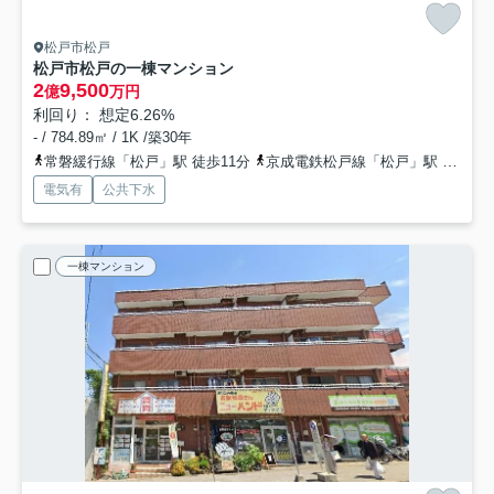
松戸市松戸
松戸市松戸の一棟マンション
2
9,500
億
万円
利回り： 想定6.26%
- / 784.89㎡ / 1K /築30年
常磐緩行線「松戸」駅 徒歩11分
京成電鉄松戸線「松戸」駅 徒歩11分
電気有
公共下水
一棟マンション