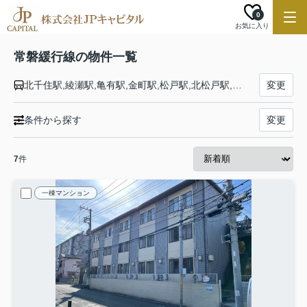
0
お気に入り
常磐緩行線の物件一覧
北千住駅,綾瀬駅,亀有駅,金町駅,松戸駅,北松戸駅,馬橋駅,新松戸駅,北小金駅,南柏駅,柏駅,北柏駅,我孫子駅,天王台駅,取手駅
変更
条件から探す
変更
7
件
一棟マンション