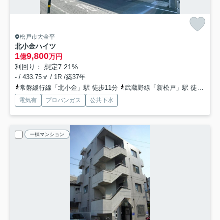
松戸市大金平
北小金ハイツ
1
9,800
億
万円
利回り： 想定7.21%
- / 433.75㎡ / 1R /築37年
常磐緩行線「北小金」駅 徒歩11分
武蔵野線「新松戸」駅 徒歩20分
電気有
プロパンガス
公共下水
一棟マンション