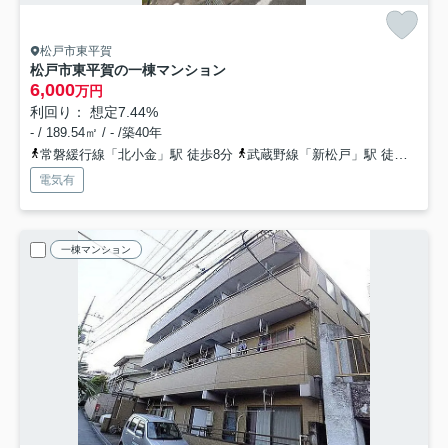
松戸市東平賀
松戸市東平賀の一棟マンション
6,000
万円
利回り： 想定7.44%
- / 189.54㎡ / - /築40年
常磐緩行線「北小金」駅 徒歩8分
武蔵野線「新松戸」駅 徒歩27分
電気有
一棟マンション