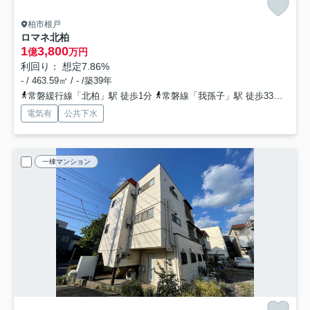
柏市根戸
ロマネ北柏
1
3,800
億
万円
利回り： 想定7.86%
- / 463.59㎡ / - /築39年
常磐緩行線「北柏」駅 徒歩1分
常磐線「我孫子」駅 徒歩33分
常磐
電気有
公共下水
一棟マンション