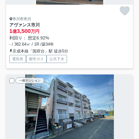
市川市市川
アヴァンス市川
1
3,500
億
万円
利回り： 想定6.92%
- / 382.64㎡ / 1R /築34年
京成本線「国府台」駅 徒歩5分
電気有
都市ガス
公共下水
一棟マンション