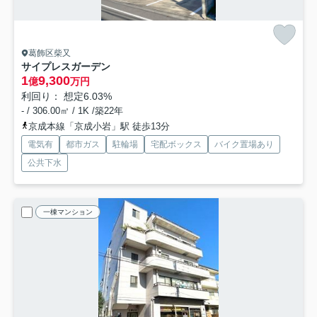
葛飾区柴又
サイプレスガーデン
1
9,300
億
万円
利回り： 想定6.03%
- / 306.00㎡ / 1K /築22年
京成本線「京成小岩」駅 徒歩13分
電気有
都市ガス
駐輪場
宅配ボックス
バイク置場あり
公共下水
一棟マンション