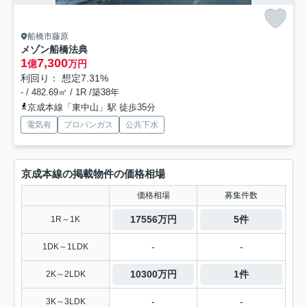
船橋市藤原
メゾン船橋法典
1
7,300
億
万円
利回り： 想定7.31%
- / 482.69㎡ / 1R /築38年
京成本線「東中山」駅 徒歩35分
電気有
プロパンガス
公共下水
京成本線の掲載物件の価格相場
価格相場
募集件数
17556万円
5件
1R～1K
-
-
1DK～1LDK
10300万円
1件
2K～2LDK
-
-
3K～3LDK