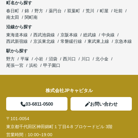
町名から探す
春日町
錦
野方
薬円台
双葉町
荒川
町屋
吐前
南太田
関町南
沿線から探す
東海道本線
西武池袋線
京阪本線
総武線
中央線
西武新宿線
京浜東北線
常磐緩行線
東武東上線
京急本線
駅から探す
野方
平塚
小岩
沼袋
西川口
川口
北小金
尾張一宮
浜松
甲子園口
株式会社JPキャピタル
03-6811-0500
お問い合わせ
〒101-0054
東京都千代田区神田錦町１丁目4-8 ブロケードビル 3階
営業時間：
10:00~19:00