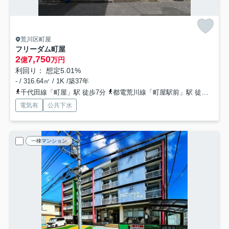
荒川区町屋
フリーダム町屋
2
7,750
億
万円
利回り： 想定5.01%
- / 316.64㎡ / 1K /築37年
千代田線「町屋」駅 徒歩7分
都電荒川線「町屋駅前」駅 徒歩6分
電気有
公共下水
一棟マンション