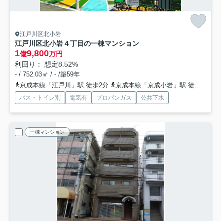
江戸川区北小岩
江戸川区北小岩４丁目の一棟マンション
1
9,800
億
万円
利回り： 想定8.52%
- / 752.03㎡ / - /築59年
京成本線「江戸川」駅 徒歩2分
京成本線「京成小岩」駅 徒歩15分
バス・トイレ別
電気有
プロパンガス
公共下水
一棟マンション