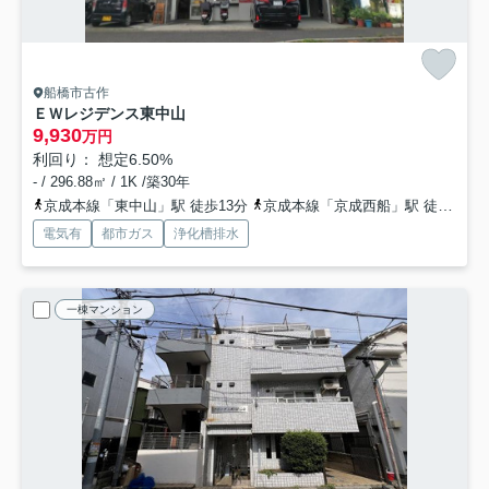
船橋市古作
ＥＷレジデンス東中山
9,930
万円
利回り： 想定6.50%
- / 296.88㎡ / 1K /築30年
京成本線「東中山」駅 徒歩13分
京成本線「京成西船」駅 徒歩14分
電気有
都市ガス
浄化槽排水
一棟マンション