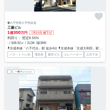
八千代市八千代台北
工藤ビル
1
300
億
万円
7月23日 値下げ
利回り： 想定8.55%
- / 608.82㎡ / 2LDK /築38年
京成本線「八千代台」駅 徒歩4分
京成本線「京成大和田」駅 徒歩28分
バス・トイレ別
電気有
都市ガス
エレベーター
公共下水
一棟マンション