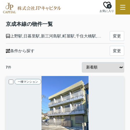
0
お気に入り
京成本線の物件一覧
上野駅,日暮里駅,新三河島駅,町屋駅,千住大橋駅,京成関屋駅,堀切菖蒲園駅,お花茶屋駅,青砥駅,京成高砂駅,京成小岩駅,江戸川駅,国府台駅,市川真間駅,菅野駅,本八幡駅,鬼越駅,京成中山駅,東中山駅,京成西船駅,海神駅,京成船橋駅,大神宮下駅,船橋競馬場駅,谷津駅,京成津田沼駅,京成大久保駅,実籾駅,八千代台駅,京成大和田駅,勝田台駅,志津駅,ユーカリが丘駅,京成臼井駅,京成佐倉駅,大佐倉駅,京成酒々井駅,宗吾参道駅,公津の杜駅,成田駅,東成田駅,空港第２ビル駅,成田空港駅
変更
条件から探す
変更
7
件
一棟マンション