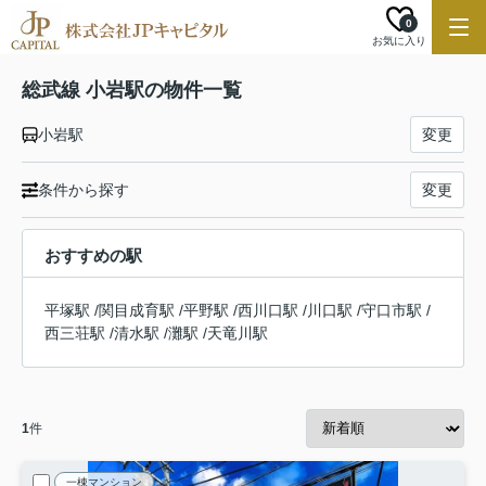
0
お気に入り
総武線 小岩駅の物件一覧
小岩駅
変更
条件から探す
変更
おすすめの駅
平塚駅
/
関目成育駅
/
平野駅
/
西川口駅
/
川口駅
/
守口市駅
/
西三荘駅
/
清水駅
/
灘駅
/
天竜川駅
1
件
一棟マンション