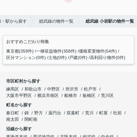
線・駅から探す
総武線の物件一覧
総武線 小岩駅の物件一覧
おすすめこだわり特集
東京都(359件)
一棟収益物件(358件)
価格変更物件(54件)
区分マンション(0件)
土地(0件)
戸建(0件)
高利回り物件(0件)
市区町村から探す
練馬区
和歌山市
中野区
所沢市
松戸市
大阪市平野区
横浜市南区
船橋市
板橋区
荒川区
町名から探す
春日町
錦
野方
薬円台
双葉町
荒川
町屋
吐前
南太田
関町南
沿線から探す
東海道本線
西武池袋線
京阪本線
総武線
中央線