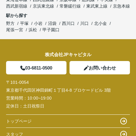
西武新宿線
京浜東北線
常磐緩行線
東武東上線
京急本線
駅から探す
野方
平塚
小岩
沼袋
西川口
川口
北小金
尾張一宮
浜松
甲子園口
株式会社JPキャピタル
03-6811-0500
お問い合わせ
〒101-0054
東京都千代田区神田錦町１丁目4-8 ブロケードビル 3階
営業時間：
10:00~19:00
定休日：
土日祝祭日
トップページ
スタッフ