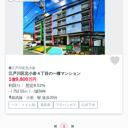
江戸川区北小岩
江戸川区北小岩４丁目の一棟マンション
1
9,800
億
万円
利回り： 想定8.52%
- / 752.03㎡ / - /築59年
総武線「小岩」駅 徒歩20分
バス・トイレ別
電気有
プロパンガス
公共下水
1