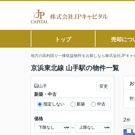
トップ
売却につ
地方の高利回り一棟収益物件をお探しなら株式会社JPキャ
京浜東北線 山手駅の物件一覧
お
山手
変更
新築・中古
野
指定しない
新築
中古
価格
2
件
～