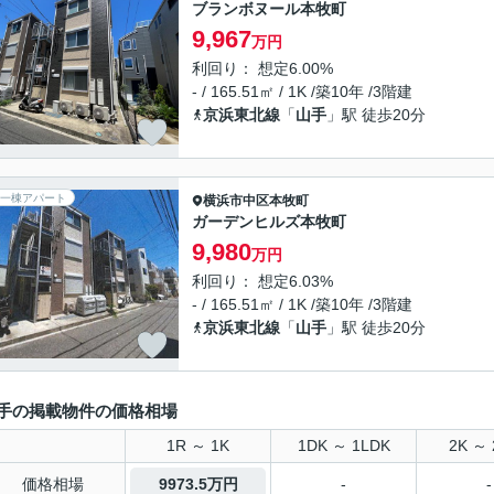
ブランボヌール本牧町
9,967
万円
利回り： 想定6.00%
- / 165.51㎡ / 1K /築10年 /3階建
京浜東北線
「
山手
」駅 徒歩20分
一棟アパート
横浜市中区
本牧町
ガーデンヒルズ本牧町
9,980
万円
利回り： 想定6.03%
- / 165.51㎡ / 1K /築10年 /3階建
京浜東北線
「
山手
」駅 徒歩20分
手の掲載物件の価格相場
1R ～ 1K
1DK ～ 1LDK
2K ～ 
価格相場
9973.5万円
-
-