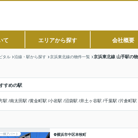
いて
エリアから探す
会社概要
京浜東北線 山手駅の
ピタル
沿線・駅から探す
京浜東北線の物件一覧
すすめの駅
方駅
/
南太田駅
/
黄金町駅
/
小岩駅
/
沼袋駅
/
井土ヶ谷駅
/
千葉駅
/
片倉町駅
一棟アパート
横浜市中区
本牧町