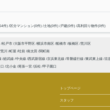
4件)
区分マンション(0件)
土地(0件)
戸建(0件)
高利回り物件(0件)
松戸市
大阪市平野区
横浜市南区
船橋市
板橋区
荒川区
荒川
町屋
吐前
南太田
関町南
線
総武線
中央線
西武新宿線
京浜東北線
常磐緩行線
東武東上線
京
川口
北小金
尾張一宮
浜松
甲子園口
トップページ
スタッフ