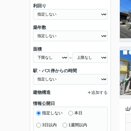
利回り
築年数
面積
～
駅・バス停からの時間
建物構造
追加する
情報公開日
山
指定しない
本日
3日以内
1週間以内