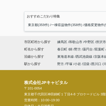
おすすめこだわり特集
東京都(359件)
一棟収益物件(358件)
価格変更物件(5
市区町村から探す
練馬区
和歌山市
中野区
所沢市
町名から探す
春日町
錦
野方
薬円台
双葉町
沿線から探す
東海道本線
西武池袋線
京阪本
駅から探す
野方
平塚
小岩
沼袋
西川口
株式会社JPキャピタル
〒101-0054
東京都千代田区神田錦町１丁目4-8 ブロケードビル 3階
営業時間：
10:00~19:00