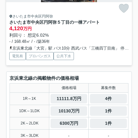
さいたま市中央区円阿弥
さいたま市中央区円阿弥５丁目の一棟アパート
4,120
万円
利回り： 想定6.02%
- / 168.48㎡ / - /築36年
京浜東北線「大宮」駅 バス10分 西武バス「三橋四丁目南」 停歩5分
電気有
プロパンガス
公共下水
京浜東北線の掲載物件の価格相場
価格相場
募集件数
11111.8万円
4件
1R～1K
10130万円
1件
1DK～1LDK
6300万円
1件
2K～2LDK
-
-
3K～3LDK