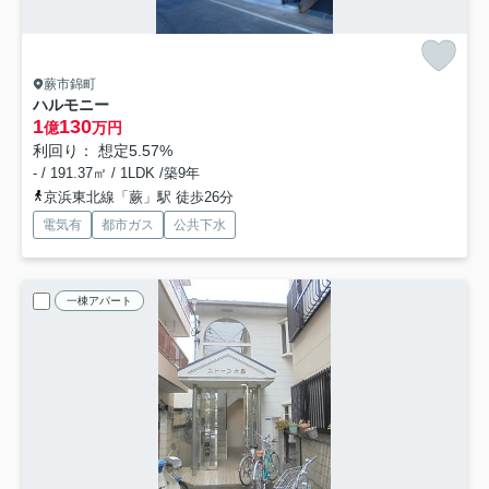
蕨市錦町
ハルモニー
1
130
億
万円
利回り： 想定5.57%
- / 191.37㎡ / 1LDK /築9年
京浜東北線「蕨」駅 徒歩26分
電気有
都市ガス
公共下水
一棟アパート