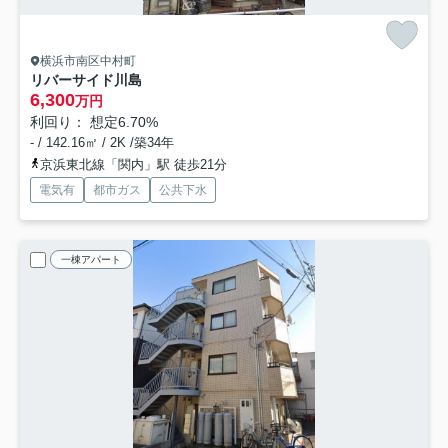
横浜市南区中村町
リバーサイド川島
6,300
万円
利回り： 想定6.70%
- / 142.16㎡ / 2K /築34年
京浜東北線「関内」駅 徒歩21分
電気有
都市ガス
公共下水
一棟アパート