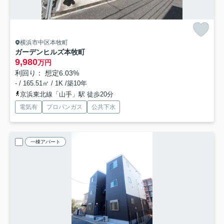
横浜市中区本牧町
ガーデンヒルズ本牧町
9,980
万円
利回り： 想定6.03%
- / 165.51㎡ / 1K /築10年
京浜東北線「山手」駅 徒歩20分
電気有
プロパンガス
公共下水
一棟アパート