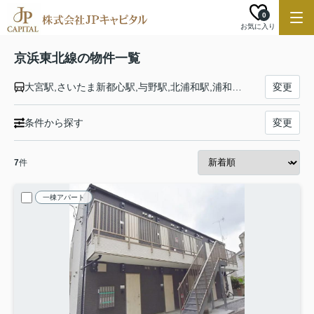
0
お気に入り
京浜東北線の物件一覧
大宮駅,さいたま新都心駅,与野駅,北浦和駅,浦和駅,南浦和駅,蕨駅,西川口駅,川口駅,赤羽駅,東十条駅,王子駅,上中里駅,田端駅,西日暮里駅,日暮里駅,鶯谷駅,上野駅,御徒町駅,秋葉原駅,神田駅,東京駅,有楽町駅,新橋駅,浜松町駅,田町駅,高輪ゲートウェイ駅,品川駅,大井町駅,大森駅,蒲田駅,川崎駅,鶴見駅,新子安駅,東神奈川駅,横浜駅,桜木町駅,関内駅,石川町駅,山手駅,根岸駅,磯子駅,新杉田駅,洋光台駅,港南台駅,本郷台駅,大船駅
変更
条件から探す
変更
7
件
一棟アパート