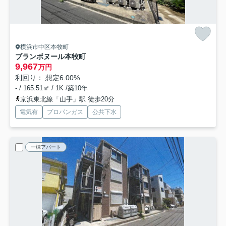
横浜市中区本牧町
ブランボヌール本牧町
9,967
万円
利回り： 想定6.00%
- / 165.51㎡ / 1K /築10年
京浜東北線「山手」駅 徒歩20分
電気有
プロパンガス
公共下水
一棟アパート