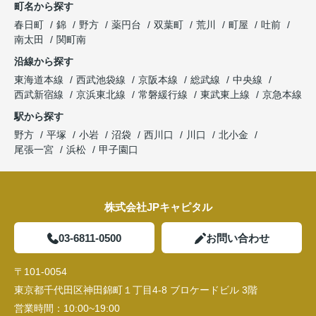
町名から探す
春日町
錦
野方
薬円台
双葉町
荒川
町屋
吐前
南太田
関町南
沿線から探す
東海道本線
西武池袋線
京阪本線
総武線
中央線
西武新宿線
京浜東北線
常磐緩行線
東武東上線
京急本線
駅から探す
野方
平塚
小岩
沼袋
西川口
川口
北小金
尾張一宮
浜松
甲子園口
株式会社JPキャピタル
03-6811-0500
お問い合わせ
〒101-0054
東京都千代田区神田錦町１丁目4-8 ブロケードビル 3階
営業時間：
10:00~19:00