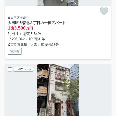
大田区大森北
大田区大森北３丁目の一棟アパート
1
3,500
億
万円
利回り： 想定5.34%
- / 203.20㎡ / 1R /築31年
京浜東北線「大森」駅 徒歩13分
電気有
一棟アパート