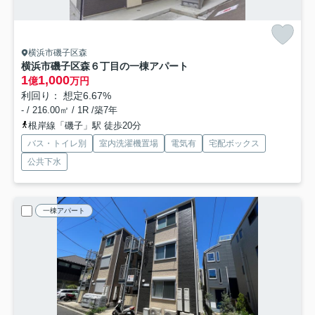
横浜市磯子区森
横浜市磯子区森６丁目の一棟アパート
1
1,000
億
万円
利回り： 想定6.67%
- / 216.00㎡ / 1R /築7年
根岸線「磯子」駅 徒歩20分
バス・トイレ別
室内洗濯機置場
電気有
宅配ボックス
公共下水
一棟アパート