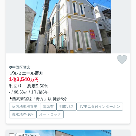
中野区鷺宮
プルミエール野方
1
3,540
億
万円
利回り： 想定5.50%
- / 98.58㎡ / 1R /築6年
西武新宿線「野方」駅 徒歩5分
室内洗濯機置場
電気有
都市ガス
TVモニタ付インターホン
温水洗浄便座
オートロック
一棟アパート