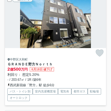
中野区大和町
ＧＲＡＮＤＥ野方Ｎｏｒｔｈ
2
500
億
万円
6月18日 値下げ
利回り： 想定5.20%
- / 203.67㎡ / 1R /築6年
西武新宿線「野方」駅 徒歩6分
バス・トイレ別
室内洗濯機置場
電気有
都市ガス
駐輪場
オートロック