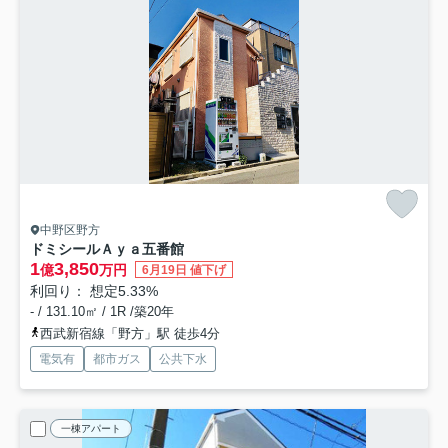
中野区野方
ドミシールＡｙａ五番館
1
3,850
億
万円
6月19日 値下げ
利回り： 想定5.33%
- / 131.10㎡ / 1R /築20年
西武新宿線「野方」駅 徒歩4分
電気有
都市ガス
公共下水
一棟アパート