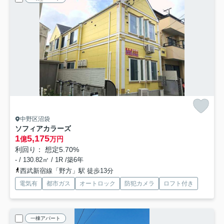
中野区沼袋
ソフィアカラーズ
1
5,175
億
万円
利回り： 想定5.70%
- / 130.82㎡ / 1R /築6年
西武新宿線「野方」駅 徒歩13分
電気有
都市ガス
オートロック
防犯カメラ
ロフト付き
一棟アパート