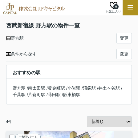
0
お気に入り
西武新宿線 野方駅の物件一覧
野方駅
変更
条件から探す
変更
おすすめの駅
野方駅
/
南太田駅
/
黄金町駅
/
小岩駅
/
沼袋駅
/
井土ヶ谷駅
/
千葉駅
/
片倉町駅
/
蒔田駅
/
阪東橋駅
4
件
一棟アパート