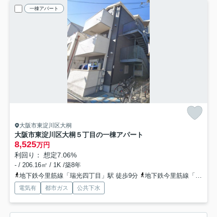
一棟アパート
大阪市東淀川区大桐
大阪市東淀川区大桐５丁目の一棟アパート
8,525
万円
利回り： 想定7.06%
- / 206.16㎡ / 1K /築8年
地下鉄今里筋線「瑞光四丁目」駅 徒歩9分
地下鉄今里筋線「だいどう豊里」駅 徒歩15分
電気有
都市ガス
公共下水