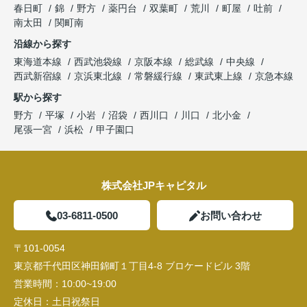
春日町
錦
野方
薬円台
双葉町
荒川
町屋
吐前
南太田
関町南
沿線から探す
東海道本線
西武池袋線
京阪本線
総武線
中央線
西武新宿線
京浜東北線
常磐緩行線
東武東上線
京急本線
駅から探す
野方
平塚
小岩
沼袋
西川口
川口
北小金
尾張一宮
浜松
甲子園口
株式会社JPキャピタル
03-6811-0500
お問い合わせ
〒101-0054
東京都千代田区神田錦町１丁目4-8 ブロケードビル 3階
営業時間：
10:00~19:00
定休日：
土日祝祭日