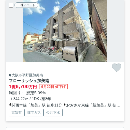
一棟アパート
大阪市平野区加美南
フローリッシュ加美南
1
6,700
億
万円
6月22日 値下げ
利回り： 想定5.09%
- / 344.22㎡ / 1DK /築8年
関西本線「加美」駅 徒歩11分
おおさか東線「新加美」駅 徒歩11分
電気有
都市ガス
公共下水