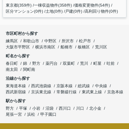
東京都(359件)
一棟収益物件(358件)
価格変更物件(54件)
区分マンション(0件)
土地(0件)
戸建(0件)
高利回り物件(0件)
市区町村から探す
練馬区
和歌山市
中野区
所沢市
松戸市
大阪市平野区
横浜市南区
船橋市
板橋区
荒川区
町名から探す
春日町
錦
野方
薬円台
双葉町
荒川
町屋
吐前
南太田
関町南
沿線から探す
東海道本線
西武池袋線
京阪本線
総武線
中央線
西武新宿線
京浜東北線
常磐緩行線
東武東上線
京急本線
駅から探す
野方
平塚
小岩
沼袋
西川口
川口
北小金
尾張一宮
浜松
甲子園口