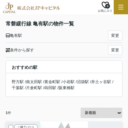
0
お気に入り
常磐緩行線 亀有駅の物件一覧
亀有駅
変更
条件から探す
変更
おすすめの駅
野方駅
/
南太田駅
/
黄金町駅
/
小岩駅
/
沼袋駅
/
井土ヶ谷駅
/
千葉駅
/
片倉町駅
/
蒔田駅
/
阪東橋駅
1
件
一棟アパート