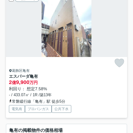
葛飾区亀有
エスパーダ亀有
2
9,900
億
万円
利回り： 想定7.58%
- / 433.07㎡ / 1R /築13年
常磐緩行線「亀有」駅 徒歩5分
電気有
プロパンガス
公共下水
亀有の掲載物件の価格相場