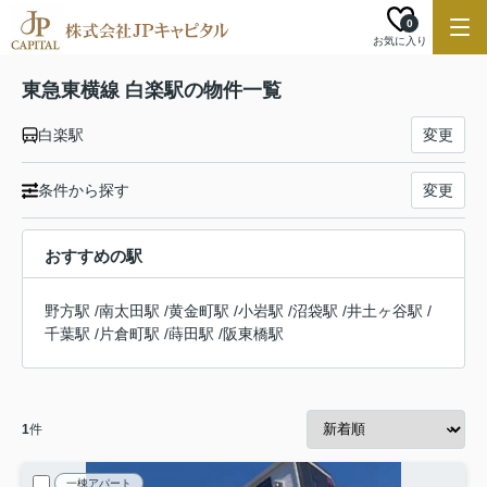
0
お気に入り
東急東横線 白楽駅の物件一覧
白楽駅
変更
条件から探す
変更
おすすめの駅
野方駅
/
南太田駅
/
黄金町駅
/
小岩駅
/
沼袋駅
/
井土ヶ谷駅
/
千葉駅
/
片倉町駅
/
蒔田駅
/
阪東橋駅
1
件
一棟アパート