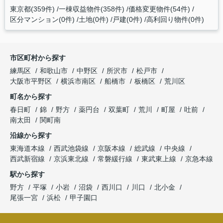
東京都(359件)
一棟収益物件(358件)
価格変更物件(54件)
区分マンション(0件)
土地(0件)
戸建(0件)
高利回り物件(0件)
市区町村から探す
練馬区
和歌山市
中野区
所沢市
松戸市
大阪市平野区
横浜市南区
船橋市
板橋区
荒川区
町名から探す
春日町
錦
野方
薬円台
双葉町
荒川
町屋
吐前
南太田
関町南
沿線から探す
東海道本線
西武池袋線
京阪本線
総武線
中央線
西武新宿線
京浜東北線
常磐緩行線
東武東上線
京急本線
駅から探す
野方
平塚
小岩
沼袋
西川口
川口
北小金
尾張一宮
浜松
甲子園口