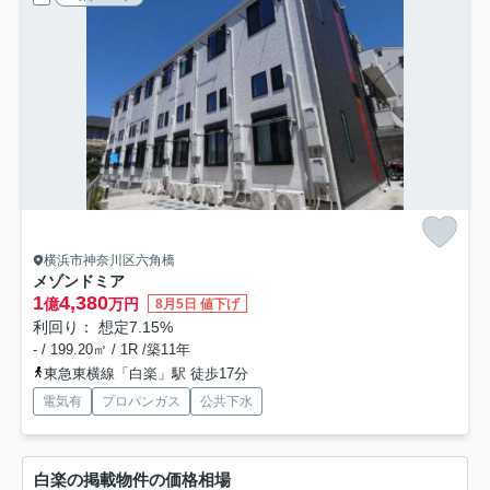
横浜市神奈川区六角橋
メゾンドミア
1
4,380
億
万円
8月5日 値下げ
利回り： 想定7.15%
- / 199.20㎡ / 1R /築11年
東急東横線「白楽」駅 徒歩17分
電気有
プロパンガス
公共下水
白楽の掲載物件の価格相場