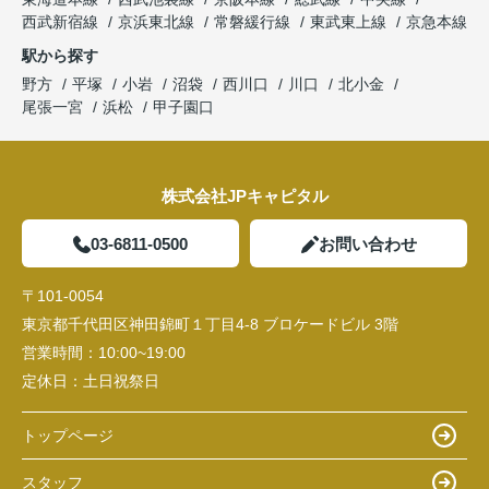
西武新宿線
京浜東北線
常磐緩行線
東武東上線
京急本線
駅から探す
野方
平塚
小岩
沼袋
西川口
川口
北小金
尾張一宮
浜松
甲子園口
株式会社JPキャピタル
03-6811-0500
お問い合わせ
〒101-0054
東京都千代田区神田錦町１丁目4-8 ブロケードビル 3階
営業時間：
10:00~19:00
定休日：
土日祝祭日
トップページ
スタッフ