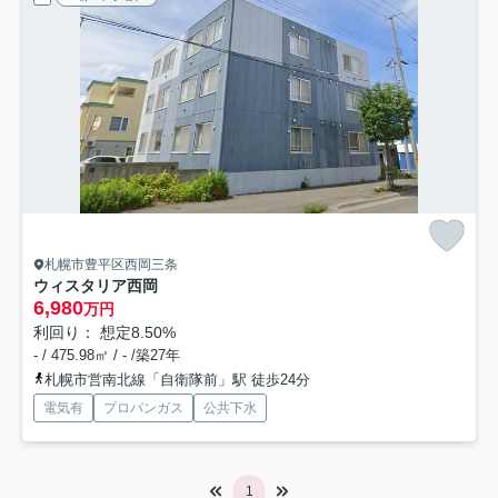
札幌市豊平区西岡三条
ウィスタリア西岡
6,980
万円
利回り： 想定8.50%
- / 475.98㎡ / - /築27年
札幌市営南北線「自衛隊前」駅 徒歩24分
電気有
プロパンガス
公共下水
1