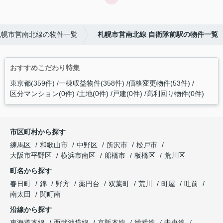
札幌市営南北線の物件一覧
札幌市営南北線 自衛隊前駅の物件一覧
おすすめこだわり特集
東京都(359件)
一棟収益物件(358件)
価格変更物件(53件)
区分マンション(0件)
土地(0件)
戸建(0件)
高利回り物件(0件)
市区町村から探す
練馬区
和歌山市
中野区
所沢市
松戸市
大阪市平野区
横浜市南区
船橋市
板橋区
荒川区
町名から探す
春日町
錦
野方
薬円台
双葉町
荒川
町屋
吐前
南太田
関町南
沿線から探す
東海道本線
西武池袋線
京阪本線
総武線
中央線