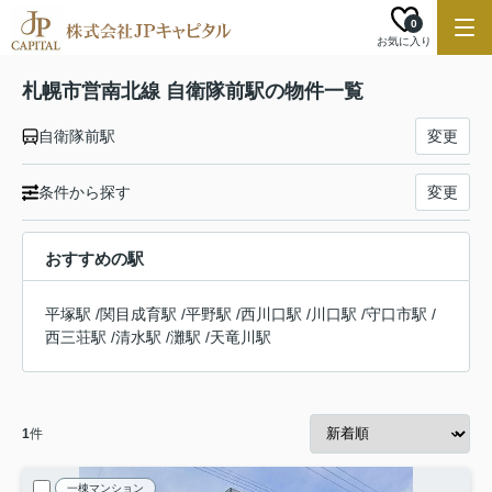
0
お気に入り
札幌市営南北線 自衛隊前駅の物件一覧
自衛隊前駅
変更
条件から探す
変更
おすすめの駅
平塚駅
/
関目成育駅
/
平野駅
/
西川口駅
/
川口駅
/
守口市駅
/
西三荘駅
/
清水駅
/
灘駅
/
天竜川駅
1
件
一棟マンション