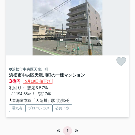
浜松市中央区天龍川町
浜松市中央区天龍川町の一棟マンション
3
億円
5月18日 値下げ
利回り： 想定6.57%
- / 1194.58㎡ / - /築17年
東海道本線「天竜川」駅 徒歩2分
電気有
プロパンガス
公共下水
1