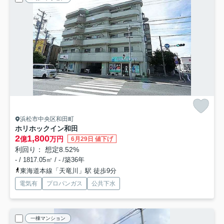
浜松市中央区和田町
ホリホックイン和田
2
1,800
億
万円
6月29日 値下げ
利回り： 想定8.52%
- / 1817.05㎡ / - /築36年
東海道本線「天竜川」駅 徒歩9分
電気有
プロパンガス
公共下水
一棟マンション