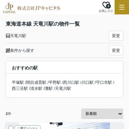
0
お気に入り
東海道本線 天竜川駅の物件一覧
天竜川駅
変更
条件から探す
変更
おすすめの駅
平塚駅
/
関目成育駅
/
平野駅
/
西川口駅
/
川口駅
/
守口市駅
/
西三荘駅
/
清水駅
/
灘駅
/
天竜川駅
2
件
一棟マンション