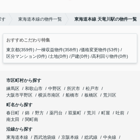
探す
東海道本線の物件一覧
東海道本線 天竜川駅の物件一覧
おすすめこだわり特集
東京都(359件)
一棟収益物件(358件)
価格変更物件(53件)
区分マンション(0件)
土地(0件)
戸建(0件)
高利回り物件(0件)
市区町村から探す
練馬区
和歌山市
中野区
所沢市
松戸市
大阪市平野区
横浜市南区
船橋市
板橋区
荒川区
町名から探す
春日町
錦
野方
薬円台
双葉町
荒川
町屋
吐前
南太田
関町南
沿線から探す
東海道本線
西武池袋線
京阪本線
総武線
中央線