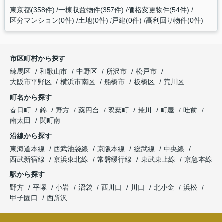
東京都(358件)
一棟収益物件(357件)
価格変更物件(54件)
区分マンション(0件)
土地(0件)
戸建(0件)
高利回り物件(0件)
市区町村から探す
練馬区
和歌山市
中野区
所沢市
松戸市
大阪市平野区
横浜市南区
船橋市
板橋区
荒川区
町名から探す
春日町
錦
野方
薬円台
双葉町
荒川
町屋
吐前
南太田
関町南
沿線から探す
東海道本線
西武池袋線
京阪本線
総武線
中央線
西武新宿線
京浜東北線
常磐緩行線
東武東上線
京急本線
駅から探す
野方
平塚
小岩
沼袋
西川口
川口
北小金
浜松
甲子園口
西所沢