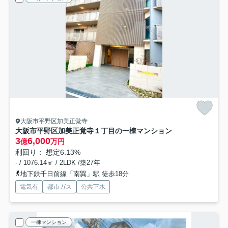
大阪市平野区加美正覚寺
大阪市平野区加美正覚寺１丁目の一棟マンション
3
6,000
億
万円
利回り： 想定6.13%
- / 1076.14㎡ / 2LDK /築27年
地下鉄千日前線「南巽」駅 徒歩18分
電気有
都市ガス
公共下水
一棟マンション