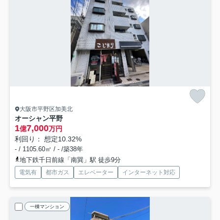
大阪市平野区加美北
オーシャン平野
1
7,000
億
万円
利回り： 想定10.32%
- / 1105.60㎡ / - /築38年
地下鉄千日前線「南巽」駅 徒歩9分
電気有
都市ガス
エレベーター
インターネット対応
一棟マンション