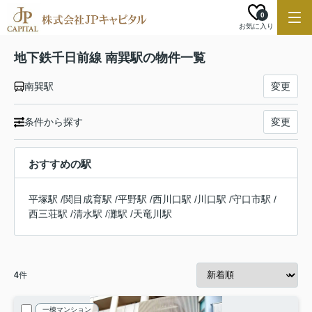
0
お気に入り
地下鉄千日前線 南巽駅の物件一覧
南巽駅
変更
条件から探す
変更
おすすめの駅
平塚駅
/
関目成育駅
/
平野駅
/
西川口駅
/
川口駅
/
守口市駅
/
西三荘駅
/
清水駅
/
灘駅
/
天竜川駅
4
件
一棟マンション