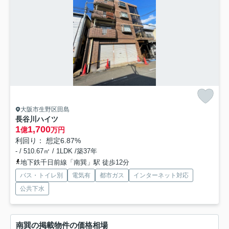
大阪市生野区田島
長谷川ハイツ
1
1,700
億
万円
利回り： 想定6.87%
- / 510.67㎡ / 1LDK /築37年
地下鉄千日前線「南巽」駅 徒歩12分
バス・トイレ別
電気有
都市ガス
インターネット対応
公共下水
南巽の掲載物件の価格相場