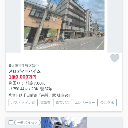
大阪市生野区巽中
メロディーハイム
1
9,000
億
万円
利回り： 想定7.80%
- / 750.44㎡ / 2DK /築37年
地下鉄千日前線「南巽」駅 徒歩9分
バス・トイレ別
電気有
都市ガス
エレベーター
公共下水
一棟マンション