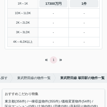
17300万円
1件
1R～1K
-
-
1DK～1LDK
-
-
2K～2LDK
-
-
3K～3LDK
-
-
4K～4LDK以上
1
ら探す
東武野田線の物件一覧
東武野田線 塚田駅の物件一覧
おすすめこだわり特集
東京都(356件)
一棟収益物件(355件)
価格変更物件(54件)
区分マンション(0件)
土地(0件)
戸建(0件)
高利回り物件(0件)