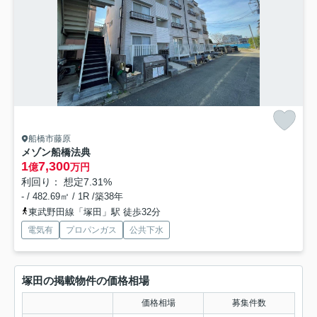
船橋市藤原
メゾン船橋法典
1
7,300
億
万円
利回り： 想定7.31%
- / 482.69㎡ / 1R /築38年
東武野田線「塚田」駅 徒歩32分
電気有
プロパンガス
公共下水
塚田の掲載物件の価格相場
価格相場
募集件数