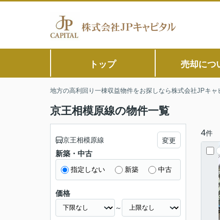
トップ
売却につ
地方の高利回り一棟収益物件をお探しなら株式会社JPキャ
京王相模原線の物件一覧
4
件
京王相模原線
変更
新築・中古
指定しない
新築
中古
価格
～