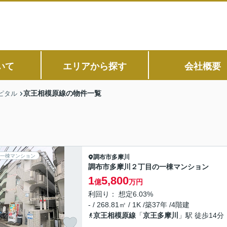
いて
エリアから探す
会社概要
京王相模原線の物件一覧
ピタル
一棟マンション
調布市
多摩川
調布市多摩川２丁目の一棟マンション
1
5,800
億
万円
利回り： 想定6.03%
- / 268.81㎡ / 1K /築37年 /4階建
京王相模原線
「
京王多摩川
」駅 徒歩14分