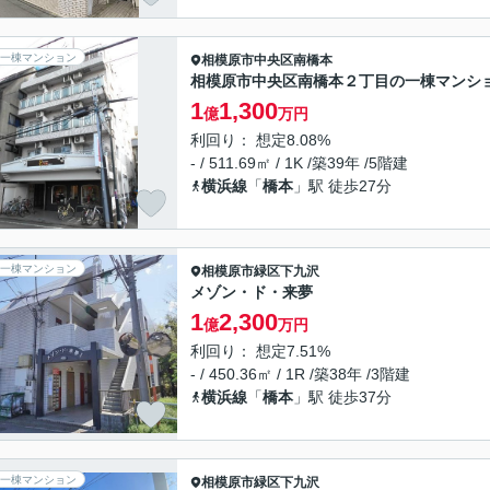
一棟マンション
相模原市中央区
南橋本
相模原市中央区南橋本２丁目の一棟マンシ
1
1,300
億
万円
利回り： 想定8.08%
- / 511.69㎡ / 1K /築39年 /5階建
横浜線
「
橋本
」駅 徒歩27分
一棟マンション
相模原市緑区
下九沢
メゾン・ド・来夢
1
2,300
億
万円
利回り： 想定7.51%
- / 450.36㎡ / 1R /築38年 /3階建
横浜線
「
橋本
」駅 徒歩37分
一棟マンション
相模原市緑区
下九沢