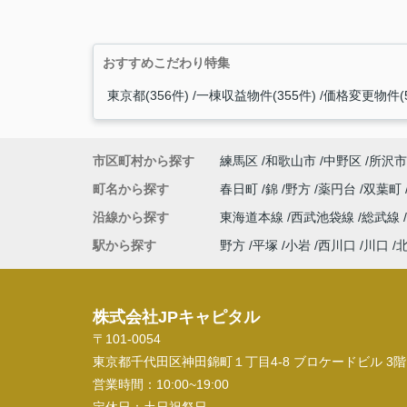
おすすめこだわり特集
東京都(356件)
一棟収益物件(355件)
価格変更物件(5
市区町村から探す
練馬区
和歌山市
中野区
所沢市
町名から探す
春日町
錦
野方
薬円台
双葉町
沿線から探す
東海道本線
西武池袋線
総武線
駅から探す
野方
平塚
小岩
西川口
川口
株式会社JPキャピタル
〒101-0054
東京都千代田区神田錦町１丁目4-8 ブロケードビル 3階
営業時間：
10:00~19:00