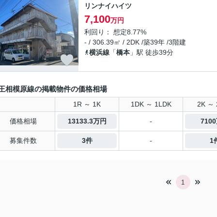
リンナイハイツ
7,100
万円
利回り： 想定8.77%
- / 306.39㎡ / 2DK /築39年 /3階建
横浜線
「
橋本
」駅 徒歩39分
王相模原線の掲載物件の価格相場
1R ～ 1K
1DK ～ 1LDK
2K ～ 
価格相場
13133.3万円
-
710
募集件数
3件
-
1
1