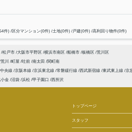
4件)
区分マンション(0件)
土地(0件)
戸建(0件)
高利回り物件(0件)
松戸市
大阪市平野区
横浜市南区
船橋市
板橋区
荒川区
荒川
町屋
吐前
南太田
関町南
中央線
京阪本線
京浜東北線
常磐緩行線
西武新宿線
東武東上線
京
北小金
沼袋
浜松
甲子園口
西所沢
トップページ
スタッフ