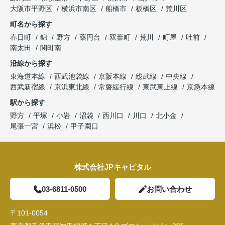
大阪市平野区
横浜市南区
船橋市
板橋区
荒川区
町名から探す
春日町
錦
野方
薬円台
双葉町
荒川
町屋
吐前
南太田
関町南
沿線から探す
東海道本線
西武池袋線
京阪本線
総武線
中央線
西武新宿線
京浜東北線
常磐緩行線
東武東上線
京急本線
駅から探す
野方
平塚
小岩
沼袋
西川口
川口
北小金
尾張一宮
浜松
甲子園口
株式会社JPキャピタル
03-6811-0500
お問い合わせ
〒101-0054