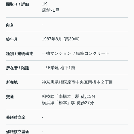
1K
間取り / 詳細
店舗×1戸
-
向き
1987年8月 (築39年)
築年月
一棟マンション / 鉄筋コンクリート
種別 / 建物構造
- / 5階建 地下1階
所在階 / 階建
神奈川県
相模原市中央区
南橋本
２丁目
所在地
相模線
「
南橋本
」駅 徒歩3分
交通
横浜線
「
橋本
」駅 徒歩27分
-
修繕積立金
-
修繕積立基金