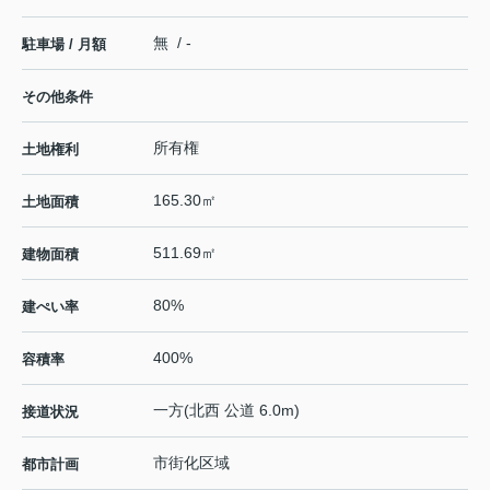
無 / -
駐車場 / 月額
その他条件
所有権
土地権利
165.30㎡
土地面積
511.69㎡
建物面積
80%
建ぺい率
400%
容積率
一方(北西 公道 6.0m)
接道状況
市街化区域
都市計画