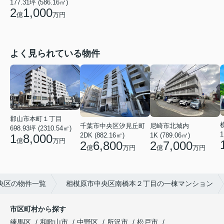
177.31坪 (586.16㎡)
2
1,000
億
万円
よく見られている物件
郡山市本町１丁目
千葉市中央区汐見丘町
尼崎市北城内
698.93坪 (2310.54㎡)
1
2DK (882.16㎡)
1K (789.06㎡)
1
8,000
億
万円
2
6,800
2
7,000
億
万円
億
万円
央区の物件一覧
相模原市中央区南橋本２丁目の一棟マンション
市区町村から探す
練馬区
和歌山市
中野区
所沢市
松戸市