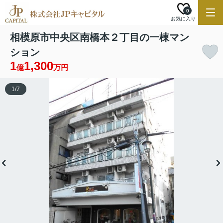
0
お気に入り
相模原市中央区南橋本２丁目の一棟マン
ション
1
1,300
億
万円
1
/
7