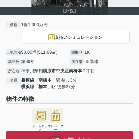
【外観】
1億1,300万円
価格
支払いシミュレーション
50.00坪(511.69㎡)
1K
土地面積
間取り
築39年
-/5階建
築年数
所在階
神奈川県
相模原市中央区
南橋本
２丁目
所在地
相模線
「
南橋本
」駅 徒歩3分
交通
横浜線
「
橋本
」駅 徒歩27分
物件の特徴
オートロッ
エレベータ
ク
ー