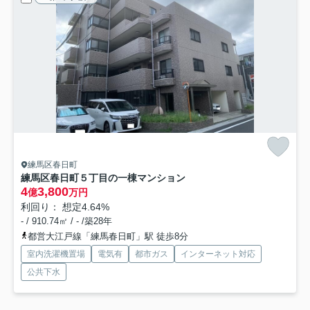
練馬区春日町
練馬区春日町５丁目の一棟マンション
4
3,800
億
万円
利回り： 想定4.64%
- / 910.74㎡ / - /築28年
都営大江戸線「練馬春日町」駅 徒歩8分
室内洗濯機置場
電気有
都市ガス
インターネット対応
公共下水