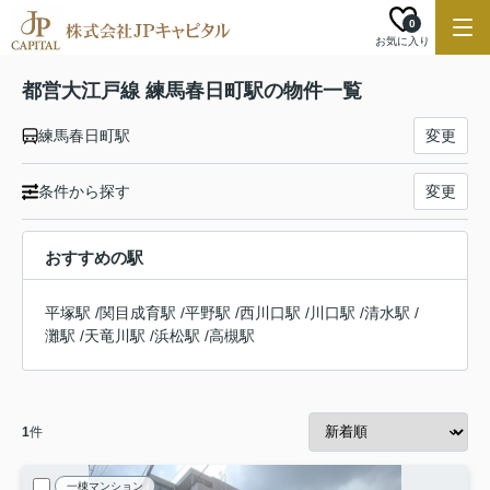
0
お気に入り
都営大江戸線 練馬春日町駅の物件一覧
練馬春日町駅
変更
条件から探す
変更
おすすめの駅
平塚駅
/
関目成育駅
/
平野駅
/
西川口駅
/
川口駅
/
清水駅
/
灘駅
/
天竜川駅
/
浜松駅
/
高槻駅
1
件
一棟マンション