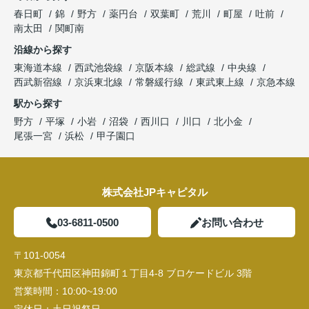
春日町
錦
野方
薬円台
双葉町
荒川
町屋
吐前
南太田
関町南
沿線から探す
東海道本線
西武池袋線
京阪本線
総武線
中央線
西武新宿線
京浜東北線
常磐緩行線
東武東上線
京急本線
駅から探す
野方
平塚
小岩
沼袋
西川口
川口
北小金
尾張一宮
浜松
甲子園口
株式会社JPキャピタル
03-6811-0500
お問い合わせ
〒101-0054
東京都千代田区神田錦町１丁目4-8 ブロケードビル 3階
営業時間：
10:00~19:00