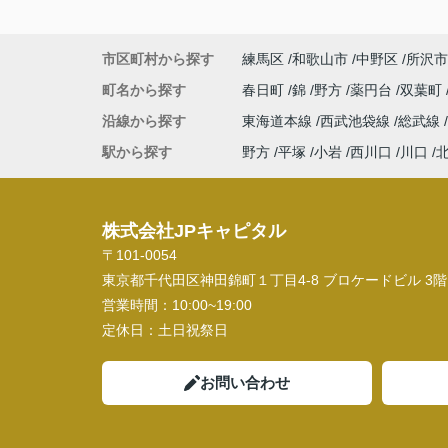
市区町村から探す
練馬区
和歌山市
中野区
所沢市
町名から探す
春日町
錦
野方
薬円台
双葉町
沿線から探す
東海道本線
西武池袋線
総武線
駅から探す
野方
平塚
小岩
西川口
川口
株式会社JPキャピタル
〒101-0054
東京都千代田区神田錦町１丁目4-8 ブロケードビル 3階
営業時間：
10:00~19:00
定休日：
土日祝祭日
お問い合わせ