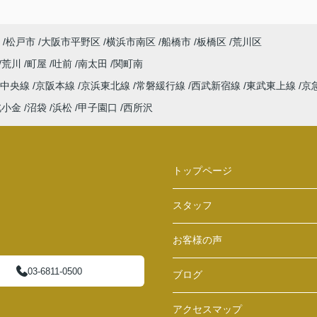
松戸市
大阪市平野区
横浜市南区
船橋市
板橋区
荒川区
荒川
町屋
吐前
南太田
関町南
中央線
京阪本線
京浜東北線
常磐緩行線
西武新宿線
東武東上線
京
北小金
沼袋
浜松
甲子園口
西所沢
トップページ
スタッフ
お客様の声
03-6811-0500
ブログ
アクセスマップ