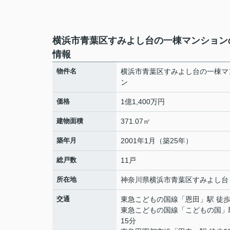
横浜市青葉区すみよし台の一棟マンション
情報
物件名
横浜市青葉区すみよし台の一棟マ
ン
価格
1億1,400万円
建物面積
371.07㎡
築年月
2001年1月（築25年）
総戸数
11戸
所在地
神奈川県
横浜市青葉区
すみよし台
交通
東急こどもの国線
「
恩田
」駅 徒歩
東急こどもの国線
「
こどもの国
」
15分