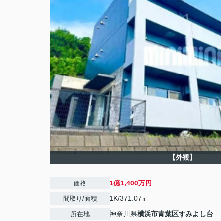
【外観】
1億1,400万円
価格
1K/371.07㎡
間取り/面積
神奈川県
横浜市青葉区
すみよし台
所在地