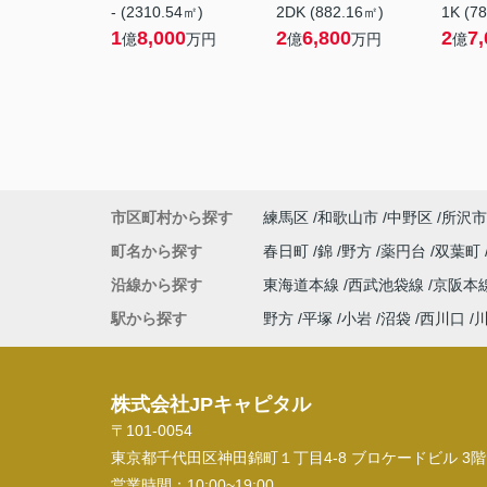
- (2310.54㎡)
2DK (882.16㎡)
1K (7
1
8,000
2
6,800
2
7,
億
万円
億
万円
億
市区町村から探す
練馬区
和歌山市
中野区
所沢市
町名から探す
春日町
錦
野方
薬円台
双葉町
沿線から探す
東海道本線
西武池袋線
京阪本
駅から探す
野方
平塚
小岩
沼袋
西川口
株式会社JPキャピタル
〒101-0054
東京都千代田区神田錦町１丁目4-8 ブロケードビル 3階
営業時間：
10:00~19:00