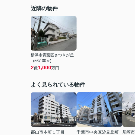
近隣の物件
横浜市青葉区さつきが丘
- (567.00㎡)
2
1,000
億
万円
よく見られている物件
郡山市本町１丁目
千葉市中央区汐見丘町
尼崎市