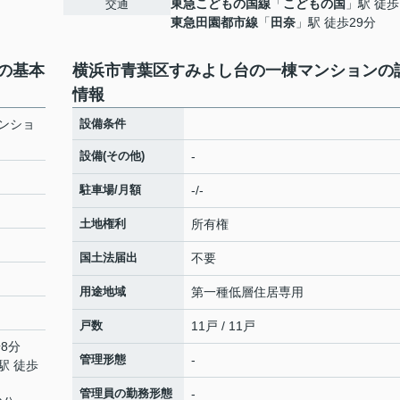
東急こどもの国線
「
こどもの国
」駅 徒歩
交通
東急田園都市線
「
田奈
」駅 徒歩29分
の基本
横浜市青葉区すみよし台の一棟マンションの
情報
ンショ
設備条件
設備(その他)
-
駐車場/月額
-/-
土地権利
所有権
国土法届出
不要
用途地域
第一種低層住居専用
戸数
11戸 / 11戸
8分
管理形態
-
駅 徒歩
管理員の勤務形態
-