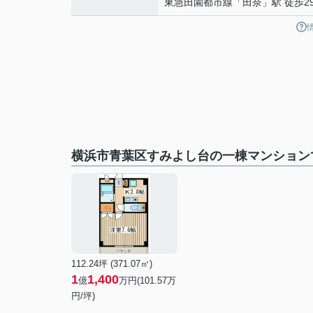
東急田園都市線
「
田奈
」駅 徒歩2
横浜市青葉区すみよし台の一棟マンション
112.24坪 (371.07㎡)
1
1,400
億
万円(101.57万
円/坪)