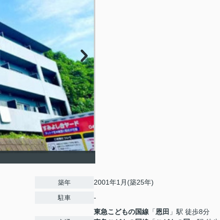
2001年1月(築25年)
築年
-
駐車
東急こどもの国線
「
恩田
」駅 徒歩8分