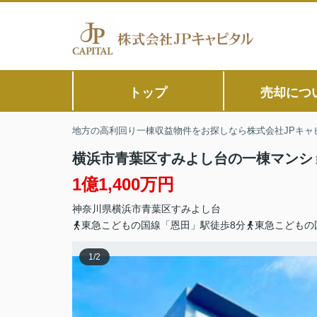
トップ
売却につ
地方の高利回り一棟収益物件をお探しなら株式会社JPキャ
横浜市青葉区すみよし台の一棟マンシ
1億1,400万円
神奈川県
横浜市青葉区
すみよし台
東急こどもの国線「恩田」駅徒歩8分
東急こどもの
1
/
2