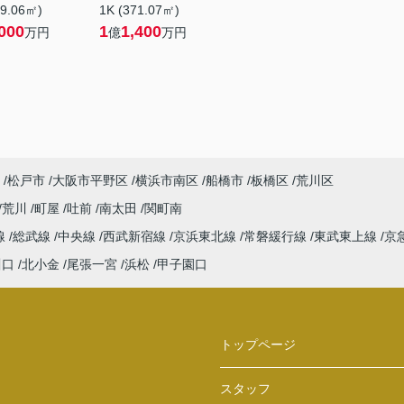
89.06㎡)
1K (371.07㎡)
000
1
1,400
万円
億
万円
松戸市
大阪市平野区
横浜市南区
船橋市
板橋区
荒川区
荒川
町屋
吐前
南太田
関町南
線
総武線
中央線
西武新宿線
京浜東北線
常磐緩行線
東武東上線
京
川口
北小金
尾張一宮
浜松
甲子園口
トップページ
スタッフ