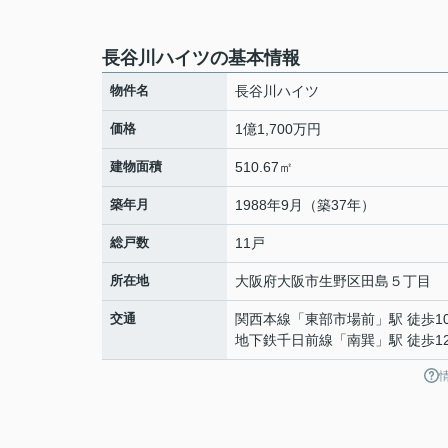
長谷川ハイツの基本情報
物件名
長谷川ハイツ
価格
1億1,700万円
建物面積
510.67㎡
築年月
1988年9月（築37年）
総戸数
11戸
所在地
大阪府
大阪市生野区
田島
５丁目
交通
関西本線
「
東部市場前
」駅 徒歩1
地下鉄千日前線
「
南巽
」駅 徒歩1