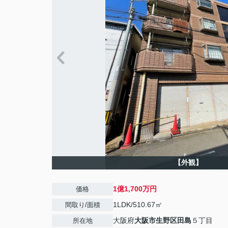
【外観】
1億1,700万円
価格
1LDK/510.67㎡
間取り/面積
大阪府
大阪市生野区
田島
５丁目
所在地