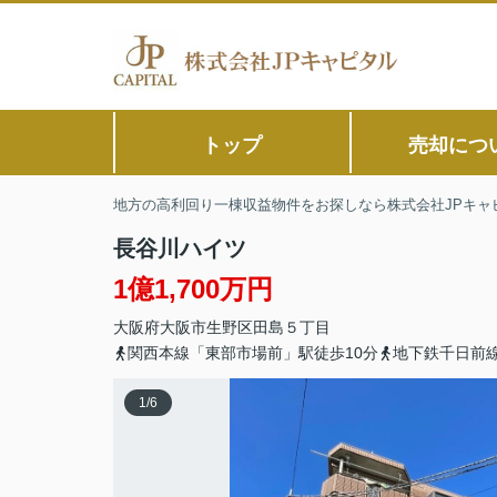
トップ
売却につ
地方の高利回り一棟収益物件をお探しなら株式会社JPキャ
長谷川ハイツ
1億1,700万円
大阪府
大阪市生野区
田島
５丁目
関西本線「東部市場前」駅徒歩10分
地下鉄千日前線
1
/
6