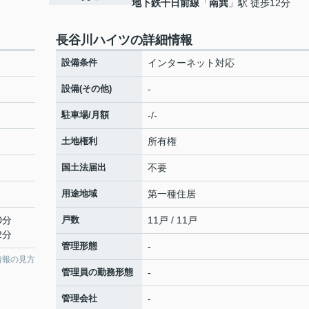
地下鉄千日前線
「
南巽
」駅 徒歩12分
長谷川ハイツの詳細情報
設備条件
インターネット対応
設備(その他)
-
駐車場/月額
-/-
土地権利
所有権
国土法届出
不要
用途地域
第一種住居
0分
戸数
11戸 / 11戸
2分
管理形態
-
情報の見方
管理員の勤務形態
-
管理会社
-