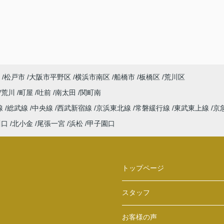
松戸市
大阪市平野区
横浜市南区
船橋市
板橋区
荒川区
荒川
町屋
吐前
南太田
関町南
線
総武線
中央線
西武新宿線
京浜東北線
常磐緩行線
東武東上線
京
川口
北小金
尾張一宮
浜松
甲子園口
トップページ
スタッフ
お客様の声