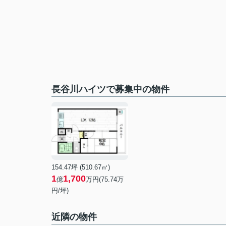
長谷川ハイツで募集中の物件
154.47坪 (510.67㎡)
1
1,700
億
万円(75.74万
円/坪)
近隣の物件