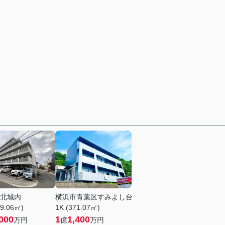
北城内
横浜市青葉区すみよし台
89.06㎡)
1K (371.07㎡)
000
1
1,400
万円
億
万円