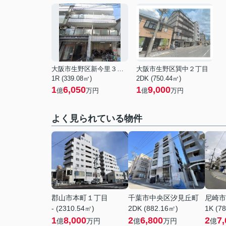
大阪市生野区新今里３丁目
大阪市生野区巽中２丁目
1R (339.08㎡)
2DK (750.44㎡)
1
6,050
1
9,000
億
万円
億
万円
よく見られている物件
郡山市本町１丁目
千葉市中央区汐見丘町
尼崎市
- (2310.54㎡)
2DK (882.16㎡)
1K (7
1
8,000
2
6,800
2
7,
億
万円
億
万円
億