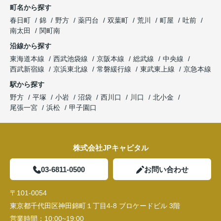
町名から探す
春日町
錦
野方
薬円台
双葉町
荒川
町屋
吐前
南太田
関町南
沿線から探す
東海道本線
西武池袋線
京阪本線
総武線
中央線
西武新宿線
京浜東北線
常磐緩行線
東武東上線
京急本線
駅から探す
野方
平塚
小岩
沼袋
西川口
川口
北小金
尾張一宮
浜松
甲子園口
株式会社JPキャピタル
03-6811-0500
お問い合わせ
〒101-0054
東京都千代田区神田錦町１丁目4-8 ブロケードビル 3階
営業時間：
10:00~19:00