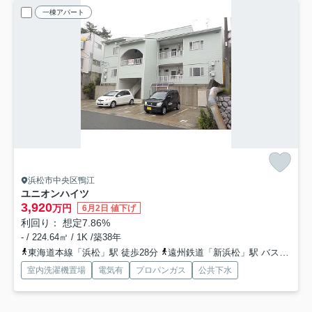
一棟アパート
浜松市中央区鴨江
ユニオンハイツ
3,920
万円
6月2日 値下げ
利回り： 想定7.86%
- / 224.64㎡ / 1K /築38年
東海道本線「浜松」駅 徒歩28分
遠州鉄道「新浜松」駅 バス9分 遠鉄バス「根上松」 停歩3分
室内洗濯機置場
電気有
プロパンガス
公共下水