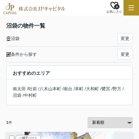
0
お気に入り
沼袋の物件一覧
沼袋
変更
条件から探す
変更
おすすめのエリア
南太田
/
吐前
/
八木山本町
/
南台
/
本町
/
大和町
/
鷺宮
/
野方
/
沼袋
/
中村町
1
件
一棟アパート