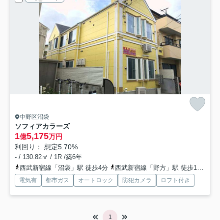
中野区沼袋
ソフィアカラーズ
1
5,175
億
万円
利回り： 想定5.70%
- / 130.82㎡ / 1R /築6年
西武新宿線「沼袋」駅 徒歩4分
西武新宿線「野方」駅 徒歩13分
西
電気有
都市ガス
オートロック
防犯カメラ
ロフト付き
1