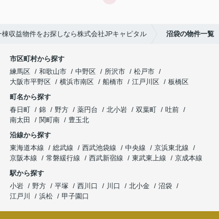
一棟収益物件をお探しなら株式会社JPキャピタル
沼袋の物件一覧
市区町村から探す
練馬区
和歌山市
中野区
所沢市
松戸市
大阪市平野区
横浜市南区
船橋市
江戸川区
板橋区
町名から探す
春日町
錦
野方
薬円台
北小岩
双葉町
吐前
南太田
関町南
豊玉北
沿線から探す
東海道本線
総武線
西武池袋線
中央線
京浜東北線
京阪本線
常磐緩行線
西武新宿線
東武東上線
京成本線
駅から探す
小岩
野方
平塚
西川口
川口
北小金
沼袋
江戸川
浜松
甲子園口