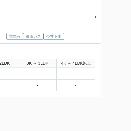
電気有
都市ガス
公共下水
2LDK
3K ～ 3LDK
4K ～ 4LDK以上
-
-
-
-