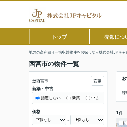
トップ
売却につ
地方の高利回り一棟収益物件をお探しなら株式会社JPキャ
西宮市の物件一覧
お
西宮市
変更
新築・中古
練
指定しない
新築
中古
価格
1
件
～