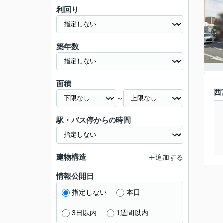
利回り
築年数
面積
西
～
駅・バス停からの時間
建物構造
追加する
情報公開日
指定しない
本日
3日以内
1週間以内