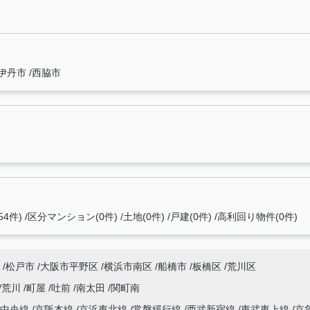
伊丹市
西脇市
4件)
区分マンション(0件)
土地(0件)
戸建(0件)
高利回り物件(0件)
松戸市
大阪市平野区
横浜市南区
船橋市
板橋区
荒川区
荒川
町屋
吐前
南太田
関町南
中央線
京阪本線
京浜東北線
常磐緩行線
西武新宿線
東武東上線
京