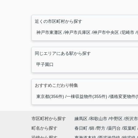
近くの市区町村から探す
神戸市東灘区
神戸市兵庫区
神戸市中央区
尼崎市
同じエリアにある駅から探す
甲子園口
おすすめこだわり特集
東京都(356件)
一棟収益物件(355件)
価格変更物件(5
市区町村から探す
練馬区
和歌山市
中野区
所沢市
町名から探す
春日町
錦
野方
薬円台
双葉町
沿線から探す
東海道本線
西武池袋線
総武線