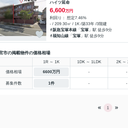
ハイツ延命
6,600
万円
利回り： 想定7.46%
- / 209.30㎡ / 1K /築33年 /3階建
阪急宝塚本線
「
宝塚
」駅 徒歩9分
福知山線
「
宝塚
」駅 徒歩9分
宮市の掲載物件の価格相場
1R ～ 1K
1DK ～ 1LDK
2K ～ 
価格相場
6600万円
-
-
募集件数
1件
-
-
1