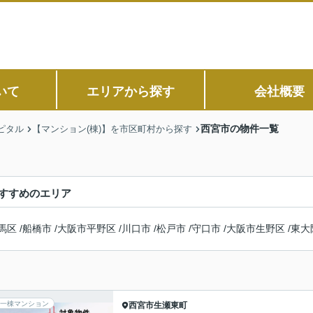
いて
エリアから探す
会社概要
西宮市の物件一覧
ピタル
【マンション(棟)】を市区町村から探す
すすめのエリア
馬区
/
船橋市
/
大阪市平野区
/
川口市
/
松戸市
/
守口市
/
大阪市生野区
/
東大
一棟マンション
西宮市
生瀬東町