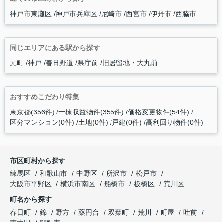
神戸市東灘区
神戸市兵庫区
尼崎市
西宮市
伊丹市
西脇市
同じエリアにある駅から探す
元町
神戸
春日野道
県庁前
旧居留地・大丸前
おすすめこだわり特集
東京都(356件)
一棟収益物件(355件)
価格変更物件(54件)
区分マンション(0件)
土地(0件)
戸建(0件)
高利回り物件(0件)
市区町村から探す
練馬区
和歌山市
中野区
所沢市
松戸市
大阪市平野区
横浜市南区
船橋市
板橋区
荒川区
町名から探す
春日町
錦
野方
薬円台
双葉町
荒川
町屋
吐前