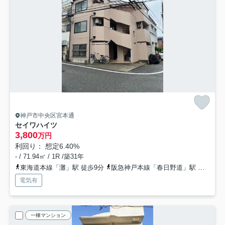
神戸市中央区宮本通
セイワハイツ
3,800
万円
利回り： 想定6.40%
- / 71.94㎡ / 1R /築31年
東海道本線「灘」駅 徒歩9分
阪急神戸本線「春日野道」駅 徒歩10分
電気有
一棟マンション