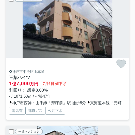
神戸市中央区山本通
三葉ハイツ
1
7,000
億
万円
7月6日 値下げ
利回り： 想定8.00%
- / 1071.50㎡ / - /築47年
神戸市西神・山手線「県庁前」駅 徒歩8分
東海道本線「元町」駅 徒歩11分
電気有
都市ガス
公共下水
一棟マンション