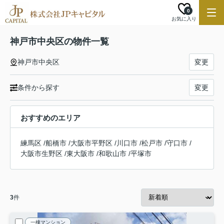
0
お気に入り
神戸市中央区の物件一覧
神戸市中央区
変更
条件から探す
変更
おすすめのエリア
練馬区
/
船橋市
/
大阪市平野区
/
川口市
/
松戸市
/
守口市
/
大阪市生野区
/
東大阪市
/
和歌山市
/
平塚市
3
件
一棟マンション