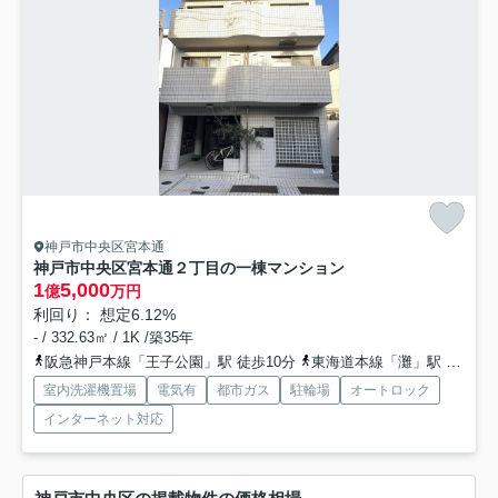
神戸市中央区宮本通
神戸市中央区宮本通２丁目の一棟マンション
1
5,000
億
万円
利回り： 想定6.12%
- / 332.63㎡ / 1K /築35年
阪急神戸本線「王子公園」駅 徒歩10分
東海道本線「灘」駅 徒歩10分
室内洗濯機置場
電気有
都市ガス
駐輪場
オートロック
インターネット対応