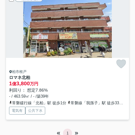
柏市根戸
ロマネ北柏
1
3,800
億
万円
利回り： 想定7.86%
- / 463.59㎡ / - /築39年
常磐緩行線「北柏」駅 徒歩1分
常磐線「我孫子」駅 徒歩33分
常磐
電気有
公共下水
1