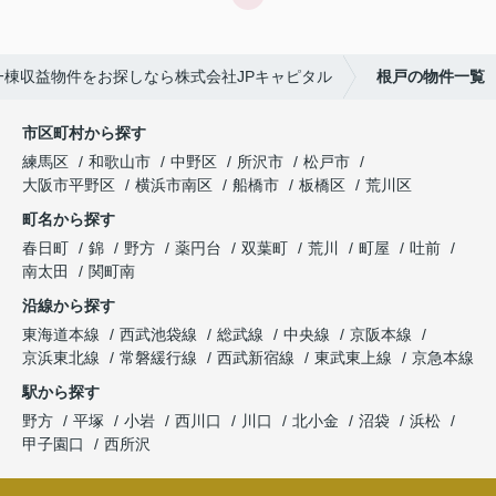
一棟収益物件をお探しなら株式会社JPキャピタル
根戸の物件一覧
市区町村から探す
練馬区
和歌山市
中野区
所沢市
松戸市
大阪市平野区
横浜市南区
船橋市
板橋区
荒川区
町名から探す
春日町
錦
野方
薬円台
双葉町
荒川
町屋
吐前
南太田
関町南
沿線から探す
東海道本線
西武池袋線
総武線
中央線
京阪本線
京浜東北線
常磐緩行線
西武新宿線
東武東上線
京急本線
駅から探す
野方
平塚
小岩
西川口
川口
北小金
沼袋
浜松
甲子園口
西所沢