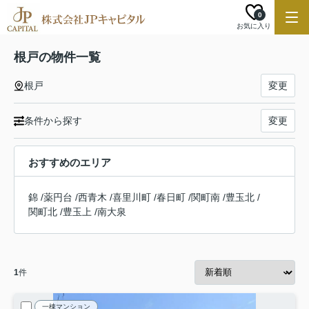
0
お気に入り
根戸の物件一覧
根戸
変更
条件から探す
変更
おすすめのエリア
錦
/
薬円台
/
西青木
/
喜里川町
/
春日町
/
関町南
/
豊玉北
/
関町北
/
豊玉上
/
南大泉
1
件
一棟マンション