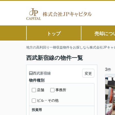
トップ
売却につ
地方の高利回り一棟収益物件をお探しなら株式会社JPキャ
西武新宿線の物件一覧
3
件
西武新宿線
変更
物件種別
店舗
事務所
ビル・その他
投資用