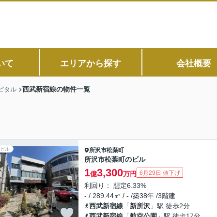
いて
エリアから探す
会社概要
西武新宿線の物件一覧
ピタル
ビル
所沢市
松葉町
所沢市松葉町のビル
1
3,300
6月29日 値下げ
億
万円
利回り： 想定6.33%
- / 289.44㎡ / - /築38年 /3階建
西武新宿線
「
新所沢
」駅 徒歩2分
西武新宿線
「
航空公園
」駅 徒歩17分