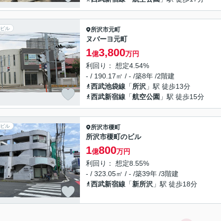
ビル
所沢市
元町
ヌバーヨ元町
1
3,800
億
万円
利回り： 想定4.54%
- / 190.17㎡ / - /築8年 /2階建
西武池袋線
「
所沢
」駅 徒歩13分
西武新宿線
「
航空公園
」駅 徒歩15分
ビル
所沢市
榎町
所沢市榎町のビル
1
800
億
万円
利回り： 想定8.55%
- / 323.05㎡ / - /築39年 /3階建
西武新宿線
「
新所沢
」駅 徒歩18分