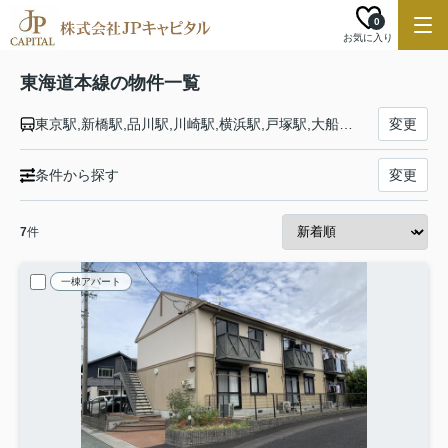
0
お気に入り
東海道本線の物件一覧
東京駅,新橋駅,品川駅,川崎駅,横浜駅,戸塚駅,大船駅,藤沢駅,辻堂駅,茅ケ崎駅,平塚駅,大磯駅,二宮駅,国府津駅,鴨宮駅,小田原駅,早川駅,根府川駅,真鶴駅,湯河原駅,熱海駅,函南駅,三島駅,沼津駅,片浜駅,原駅,東田子の浦駅,吉原駅,富士駅,富士川駅,新蒲原駅,蒲原駅,由比駅,興津駅,清水駅,草薙駅,東静岡駅,静岡駅,安倍川駅,用宗駅,焼津駅,西焼津駅,藤枝駅,六合駅,島田駅,金谷駅,菊川駅,掛川駅,愛野駅,袋井駅,御厨駅,磐田駅,豊田町駅,天竜川駅,浜松駅,高塚駅,舞阪駅,弁天島駅,新居町駅,鷲津駅,新所原駅,二川駅,豊橋駅,西小坂井駅,愛知御津駅,三河大塚駅,三河三谷駅,蒲郡駅,三河塩津駅,三ケ根駅,幸田駅,相見駅,岡崎駅,西岡崎駅,安城駅,三河安城駅,東刈谷駅,野田新町駅,刈谷駅,逢妻駅,大府駅,共和駅,南大高駅,大高駅,笠寺駅,熱田駅,金山駅,尾頭橋駅,名古屋駅,枇杷島駅,清洲駅,稲沢駅,尾張一宮駅,木曽川駅,岐阜駅,西岐阜駅,穂積駅,大垣駅,荒尾駅,美濃赤坂駅,垂井駅,関ケ原駅,柏原駅,近江長岡駅,醒ケ井駅,米原駅,彦根駅,南彦根駅,河瀬駅,稲枝駅,能登川駅,安土駅,近江八幡駅,篠原駅,野洲駅,守山駅,栗東駅,草津駅,南草津駅,瀬田駅,石山駅,膳所駅,大津駅,山科駅,京都駅,西大路駅,桂川駅,向日町駅,長岡京駅,山崎駅,島本駅,高槻駅,摂津富田駅,ＪＲ総持寺駅,茨木駅,千里丘駅,岸辺駅,吹田駅,東淀川駅,新大阪駅,大阪駅,塚本駅,尼崎駅,立花駅,甲子園口駅,西宮駅,さくら夙川駅,芦屋駅,甲南山手駅,摂津本山駅,住吉駅,六甲道駅,摩耶駅,灘駅,三ノ宮駅,元町駅,神戸駅
変更
条件から探す
変更
7
件
一棟アパート