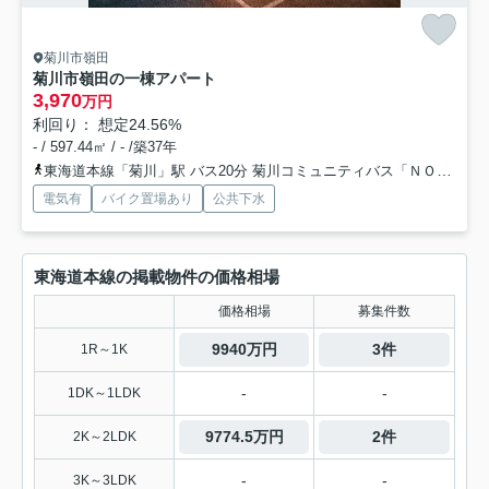
菊川市嶺田
菊川市嶺田の一棟アパート
3,970
万円
利回り： 想定24.56%
- / 597.44㎡ / - /築37年
東海道本線「菊川」駅 バス20分 菊川コミュニティバス「ＮＯＫフガクエンジニアリング前」 停歩9分
電気有
バイク置場あり
公共下水
東海道本線の掲載物件の価格相場
価格相場
募集件数
9940万円
3件
1R～1K
-
-
1DK～1LDK
9774.5万円
2件
2K～2LDK
-
-
3K～3LDK