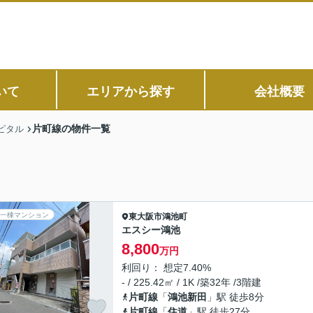
いて
エリアから探す
会社概要
片町線の物件一覧
ピタル
一棟マンション
東大阪市
鴻池町
エスシー鴻池
8,800
万円
利回り： 想定7.40%
- / 225.42㎡ / 1K /築32年 /3階建
片町線
「
鴻池新田
」駅 徒歩8分
片町線
「
住道
」駅 徒歩27分