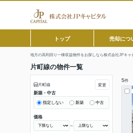
トップ
売却につ
地方の高利回り一棟収益物件をお探しなら株式会社JPキャ
片町線の物件一覧
5
件
片町線
変更
新築・中古
指定しない
新築
中古
価格
～