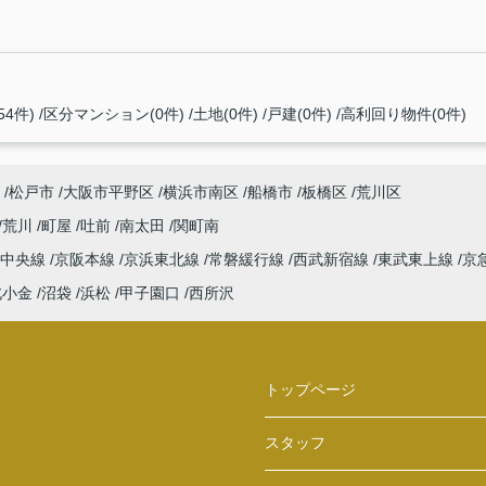
4件)
区分マンション(0件)
土地(0件)
戸建(0件)
高利回り物件(0件)
松戸市
大阪市平野区
横浜市南区
船橋市
板橋区
荒川区
荒川
町屋
吐前
南太田
関町南
中央線
京阪本線
京浜東北線
常磐緩行線
西武新宿線
東武東上線
京
北小金
沼袋
浜松
甲子園口
西所沢
トップページ
スタッフ