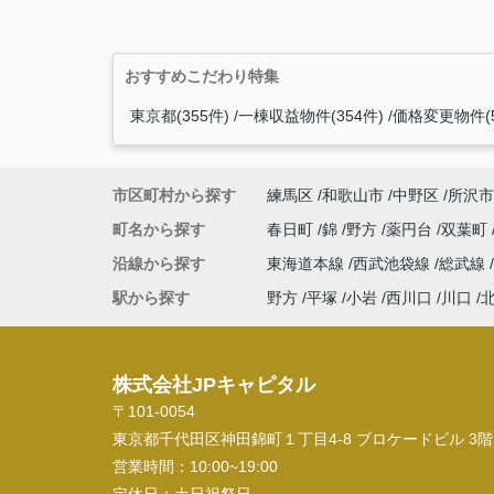
おすすめこだわり特集
東京都(355件)
一棟収益物件(354件)
価格変更物件(5
市区町村から探す
練馬区
和歌山市
中野区
所沢市
町名から探す
春日町
錦
野方
薬円台
双葉町
沿線から探す
東海道本線
西武池袋線
総武線
駅から探す
野方
平塚
小岩
西川口
川口
株式会社JPキャピタル
〒101-0054
東京都千代田区神田錦町１丁目4-8 ブロケードビル 3階
営業時間：
10:00~19:00