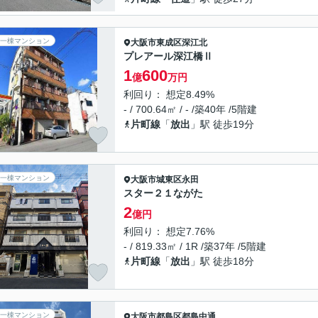
一棟マンション
大阪市東成区
深江北
プレアール深江橋Ⅱ
1
600
億
万円
利回り： 想定8.49%
- / 700.64㎡ / - /築40年 /5階建
片町線
「
放出
」駅 徒歩19分
一棟マンション
大阪市城東区
永田
スター２１ながた
2
億円
利回り： 想定7.76%
- / 819.33㎡ / 1R /築37年 /5階建
片町線
「
放出
」駅 徒歩18分
一棟マンション
大阪市都島区
都島中通