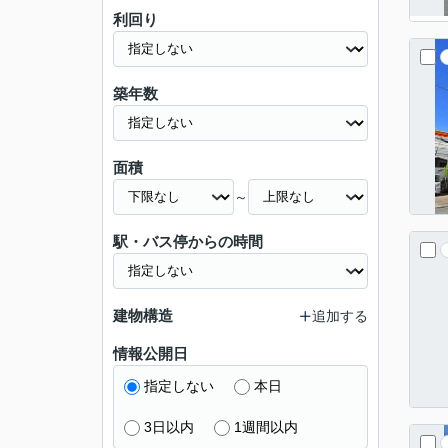
利回り
築年数
面積
～
駅・バス停からの時間
建物構造
追加する
情報公開日
指定しない
本日
3日以内
1週間以内