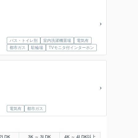
バス・トイレ別
室内洗濯機置場
電気有
都市ガス
駐輪場
TVモニタ付インターホン
電気有
都市ガス
2LDK
3K ～ 3LDK
4K ～ 4LDK以上