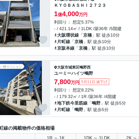
ＫＹＯＢＡＳＨＩ２７２３
1
4,000
億
万円
利回り： 想定5.37%
- / 421.14㎡ / 1LDK /築36年 /5階建
大阪環状線
「
京橋
」駅 徒歩10分
片町線
「
京橋
」駅 徒歩10分
京阪本線
「
京橋
」駅 徒歩10分
一棟マンション
大阪市城東区
鴫野西
ユーミーハイツ鴫野
7,800
5月11日 値下げ
万円
利回り： 想定8.22%
- / 179.32㎡ / 1R /築36年 /4階建
地下鉄今里筋線
「
鴫野
」駅 徒歩5分
片町線
「
鴫野
」駅 徒歩5分
町線の掲載物件の価格相場
1R ～ 1K
1DK ～ 1LDK
2K ～ 