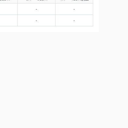
-
-
-
-