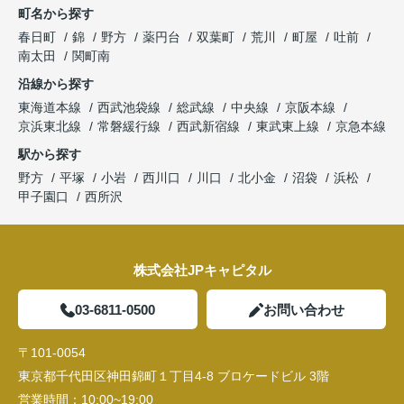
町名から探す
春日町
錦
野方
薬円台
双葉町
荒川
町屋
吐前
南太田
関町南
沿線から探す
東海道本線
西武池袋線
総武線
中央線
京阪本線
京浜東北線
常磐緩行線
西武新宿線
東武東上線
京急本線
駅から探す
野方
平塚
小岩
西川口
川口
北小金
沼袋
浜松
甲子園口
西所沢
株式会社JPキャピタル
03-6811-0500
お問い合わせ
〒101-0054
東京都千代田区神田錦町１丁目4-8 ブロケードビル 3階
営業時間：
10:00~19:00