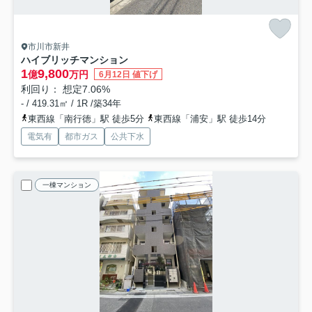
市川市新井
ハイブリッチマンション
1
9,800
億
万円
6月12日 値下げ
利回り： 想定7.06%
- / 419.31㎡ / 1R /築34年
東西線「南行徳」駅 徒歩5分
東西線「浦安」駅 徒歩14分
電気有
都市ガス
公共下水
一棟マンション