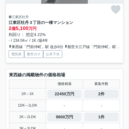
江東区牡丹
江東区牡丹３丁目の一棟マンション
2
5,100
億
万円
利回り： 想定4.22%
- / 234.04㎡ / 1K /築4年
東西線「門前仲町」駅 徒歩6分
都営大江戸線「門前仲町」駅 徒歩9分
電気有
都市ガス
公共下水
東西線の掲載物件の価格相場
価格相場
募集件数
22450万円
2件
1R～1K
-
-
1DK～1LDK
9800万円
1件
2K～2LDK
-
-
3K～3LDK