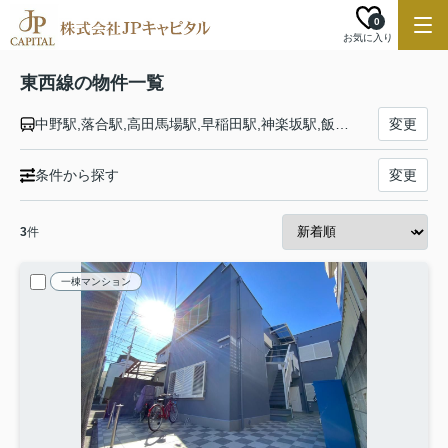
0
お気に入り
東西線の物件一覧
中野駅,落合駅,高田馬場駅,早稲田駅,神楽坂駅,飯田橋駅,九段下駅,竹橋駅,大手町駅,日本橋駅,茅場町駅,門前仲町駅,木場駅,東陽町駅,南砂町駅,西葛西駅,葛西駅,浦安駅,南行徳駅,行徳駅,妙典駅,原木中山駅,西船橋駅
変更
条件から探す
変更
3
件
一棟マンション