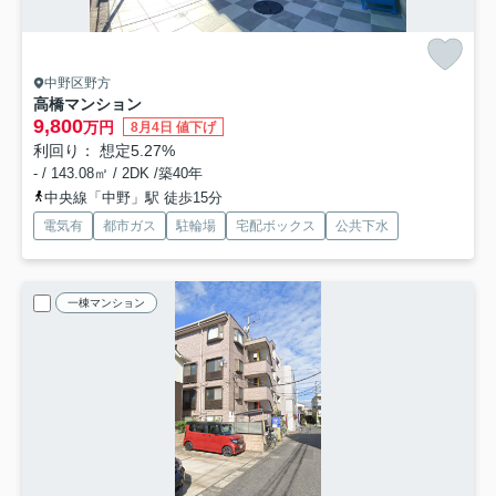
中野区野方
高橋マンション
9,800
万円
8月4日 値下げ
利回り： 想定5.27%
- / 143.08㎡ / 2DK /築40年
中央線「中野」駅 徒歩15分
電気有
都市ガス
駐輪場
宅配ボックス
公共下水
一棟マンション