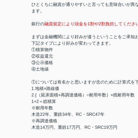
ひとくちに融資が通りやすいと言っても意味合いが異
ます。
銀行の
融資規定により頭金を1割や2割負担してくださ
まずは金融機関により好みが違うということをご承知
下記タイプにより好みが変わってきます。
①積算物件
②収益還元
③公示価格
④土地値
①については有名かと思いますが念のために計算式を
1.地積×路線価
2.{（延床面積×再調達価格）÷耐用年数｝×残耐用年数
1+2＝総積算
※耐用年数
木造22年、重鉄34年、RC・SRC47年
※再調達価格
木造14万円、重鉄17万円、RC・SRC19万円