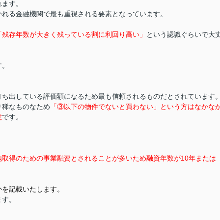
れます。
かれる金融機関で最も重視される要素となっています。
「残存年数が大きく残っている割に利回り高い」
という認識ぐらいで大
す。
打ち出している評価額になるため最も信頼されるものだとされています
り稀なものなため
「③以下の物件でないと買わない」という方はなかな
意
です。
取得のための事業融資とされることが多いため融資年数が10年または
かを記載いたします。
ます。