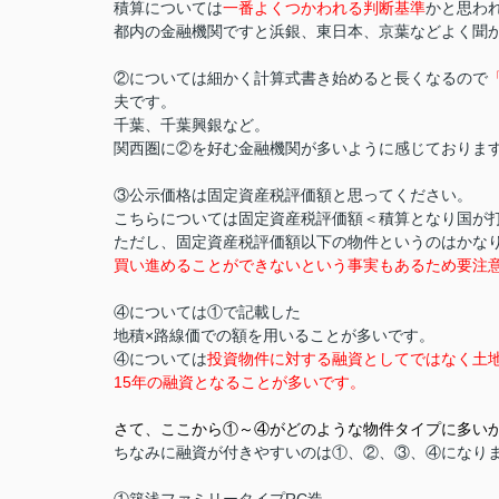
積算については
一番よくつかわれる判断基準
かと思わ
都内の金融機関ですと浜銀、東日本、京葉などよく聞
②については細かく計算式書き始めると長くなるので
夫です。
千葉、千葉興銀など。
関西圏に②を好む金融機関が多いように感じておりま
③公示価格は固定資産税評価額と思ってください。
こちらについては固定資産税評価額＜積算となり国が
ただし、固定資産税評価額以下の物件というのはかな
買い進めることができないという事実もあるため要注
④については①で記載した
地積×路線価での額を用いることが多いです。
④については
投資物件に対する融資としてではなく土地
15年の融資となることが多いです。
さて、ここから①～④がどのような物件タイプに多い
ちなみに融資が付きやすいのは①、②、③、④になり