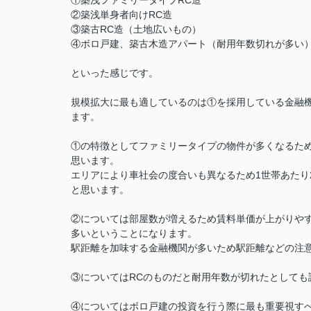
①築浅ファミリータイプRC造
②築浅単身者向けRC造
③築古RC造（土地広いもの）
④ボロ戸建、築古木造アパート（耐用年数切れが多い
といった感じです。
規模拡大に最も適しているのは①を採用している金融
ます。
①の特徴としてファミリータイプの物件が多くなるた
思います。
エリアにより車社会の度合いも異なるため1世帯あたり
と思います。
②については部屋数が増えるため賃料単価が上がりや
多いということになります。
駅距離を加味する金融機関が多いため駅距離などの注
③についてはRCのものだと耐用年数が切れたとして
④についてはボロ戸建の投資を行う際に最も重要視す