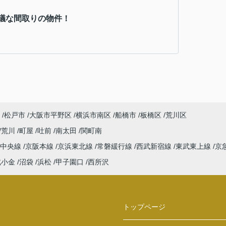
議な間取りの物件！
松戸市
大阪市平野区
横浜市南区
船橋市
板橋区
荒川区
荒川
町屋
吐前
南太田
関町南
中央線
京阪本線
京浜東北線
常磐緩行線
西武新宿線
東武東上線
京
北小金
沼袋
浜松
甲子園口
西所沢
トップページ