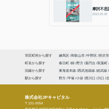
摩訶不思
2022.05.30
市区町村から探す
練馬区
和歌山市
中野区
所沢市
町名から探す
春日町
錦
野方
薬円台
双葉町
沿線から探す
東海道本線
西武池袋線
総武線
駅から探す
野方
平塚
小岩
西川口
川口
株式会社JPキャピタル
〒101-0054