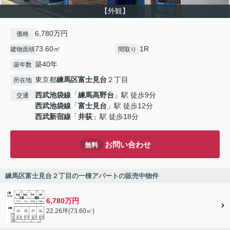
【外観】
6,780万円
価格
73.60㎡
1R
建物面積
間取り
築40年
築年数
東京都
練馬区
富士見台
２丁目
所在地
西武池袋線
「
練馬高野台
」駅 徒歩9分
交通
西武池袋線
「
富士見台
」駅 徒歩12分
西武新宿線
「
井荻
」駅 徒歩18分
お問い合わせ
無料
練馬区富士見台２丁目の一棟アパートの販売中物件
6,780万円
22.26坪(73.60㎡)