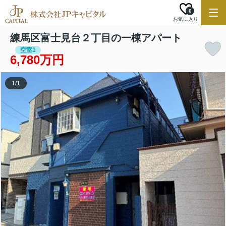
0
お気に入り
練馬区富士見台２丁目の一棟アパート
空室1
6,780万円
1
/
1