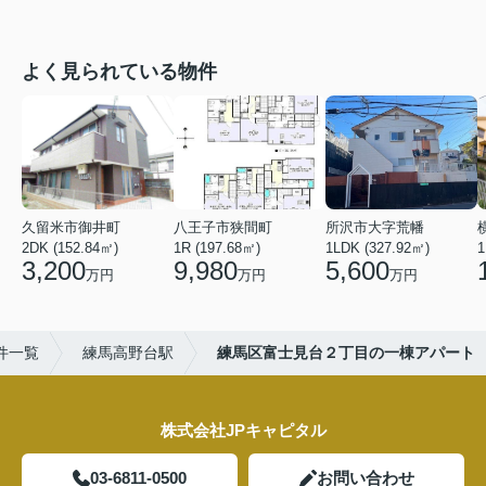
よく見られている物件
久留米市御井町
八王子市狭間町
所沢市大字荒幡
2DK (152.84㎡)
1R (197.68㎡)
1LDK (327.92㎡)
1
3,200
9,980
5,600
万円
万円
万円
件一覧
練馬高野台駅
練馬区富士見台２丁目の一棟アパート
株式会社JPキャピタル
03-6811-0500
お問い合わせ