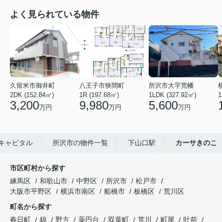
よく見られている物件
久留米市御井町
八王子市狭間町
所沢市大字荒幡
2DK (152.84㎡)
1R (197.68㎡)
1LDK (327.92㎡)
1
3,200
9,980
5,600
万円
万円
万円
キャピタル
所沢市の物件一覧
下山口駅
カーサきのこ
市区町村から探す
練馬区
和歌山市
中野区
所沢市
松戸市
大阪市平野区
横浜市南区
船橋市
板橋区
荒川区
町名から探す
春日町
錦
野方
薬円台
双葉町
荒川
町屋
吐前