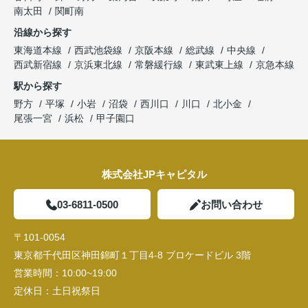
南太田
関町南
沿線から探す
東海道本線
西武池袋線
京阪本線
総武線
中央線
西武新宿線
京浜東北線
常磐緩行線
東武東上線
京急本線
駅から探す
野方
平塚
小岩
沼袋
西川口
川口
北小金
尾張一宮
浜松
甲子園口
株式会社JPキャピタル
03-6811-0500
お問い合わせ
〒101-0054
東京都千代田区神田錦町１丁目4-8 ブロケードビル 3階
営業時間：
10:00~19:00
定休日：
土日祝祭日