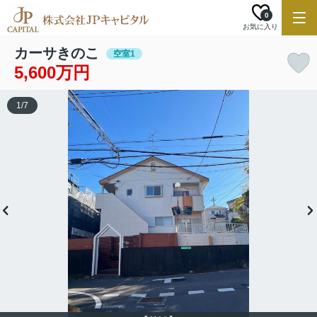
0
お気に入り
カーサきのこ
空室1
5,600万円
1
/
7