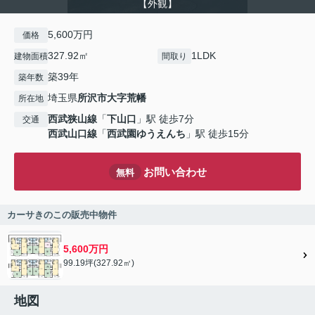
【外観】
5,600万円
価格
327.92㎡
1LDK
建物面積
間取り
築39年
築年数
埼玉県
所沢市
大字荒幡
所在地
西武狭山線
「
下山口
」駅 徒歩7分
交通
西武山口線
「
西武園ゆうえんち
」駅 徒歩15分
お問い合わせ
無料
カーサきのこの販売中物件
5,600万円
99.19坪(327.92㎡)
地図