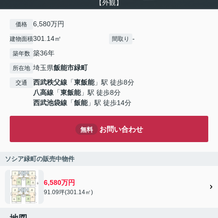
【外観】
6,580万円
価格
301.14㎡
-
建物面積
間取り
築36年
築年数
埼玉県
飯能市
緑町
所在地
西武秩父線
「
東飯能
」駅 徒歩8分
交通
八高線
「
東飯能
」駅 徒歩8分
西武池袋線
「
飯能
」駅 徒歩14分
お問い合わせ
無料
ソシア緑町の販売中物件
6,580万円
91.09坪(301.14㎡)