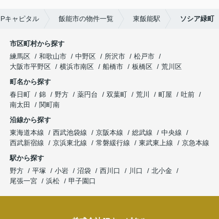
Pキャピタル
飯能市の物件一覧
東飯能駅
ソシア緑町
市区町村から探す
練馬区
和歌山市
中野区
所沢市
松戸市
大阪市平野区
横浜市南区
船橋市
板橋区
荒川区
町名から探す
春日町
錦
野方
薬円台
双葉町
荒川
町屋
吐前
南太田
関町南
沿線から探す
東海道本線
西武池袋線
京阪本線
総武線
中央線
西武新宿線
京浜東北線
常磐緩行線
東武東上線
京急本線
駅から探す
野方
平塚
小岩
沼袋
西川口
川口
北小金
尾張一宮
浜松
甲子園口