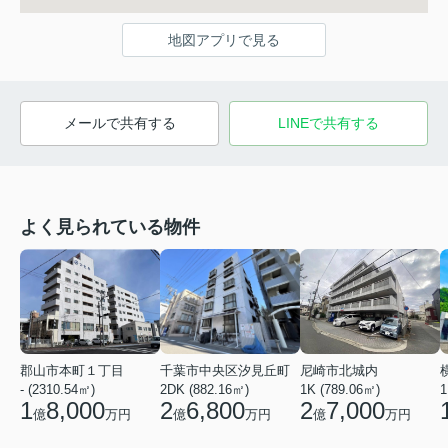
地図アプリで見る
メールで共有する
LINEで共有する
よく見られている物件
郡山市本町１丁目
千葉市中央区汐見丘町
尼崎市北城内
- (2310.54㎡)
2DK (882.16㎡)
1K (789.06㎡)
1
1
8,000
2
6,800
2
7,000
億
万円
億
万円
億
万円