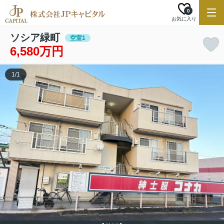
0
お気に入り
ソシア緑町
空室1
6,580万円
1
/
1