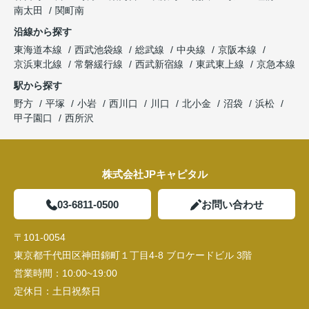
南太田
関町南
沿線から探す
東海道本線
西武池袋線
総武線
中央線
京阪本線
京浜東北線
常磐緩行線
西武新宿線
東武東上線
京急本線
駅から探す
野方
平塚
小岩
西川口
川口
北小金
沼袋
浜松
甲子園口
西所沢
株式会社JPキャピタル
03-6811-0500
お問い合わせ
〒101-0054
東京都千代田区神田錦町１丁目4-8 ブロケードビル 3階
営業時間：
10:00~19:00
定休日：
土日祝祭日