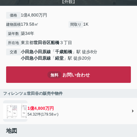
【外観】
1億4,800万円
価格
179.58㎡
1K
建物面積
間取り
築34年
築年数
東京都
世田谷区
船橋
３丁目
所在地
小田急小田原線
「
千歳船橋
」駅 徒歩8分
交通
小田急小田原線
「
経堂
」駅 徒歩20分
お問い合わせ
無料
フィレンツェ世田谷の販売中物件
1億4,800万円
54.32坪(179.58㎡)
地図