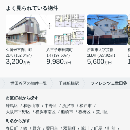
よく見られている物件
久留米市御井町
八王子市狭間町
所沢市大字荒幡
2DK (152.84㎡)
1R (197.68㎡)
1LDK (327.92㎡)
1
3,200
9,980
5,600
万円
万円
万円
世田谷区の物件一覧
千歳船橋駅
フィレンツェ世田谷
市区町村から探す
練馬区
和歌山市
中野区
所沢市
松戸市
大阪市平野区
横浜市南区
船橋市
板橋区
荒川区
町名から探す
春日町
錦
野方
薬円台
双葉町
荒川
町屋
吐前