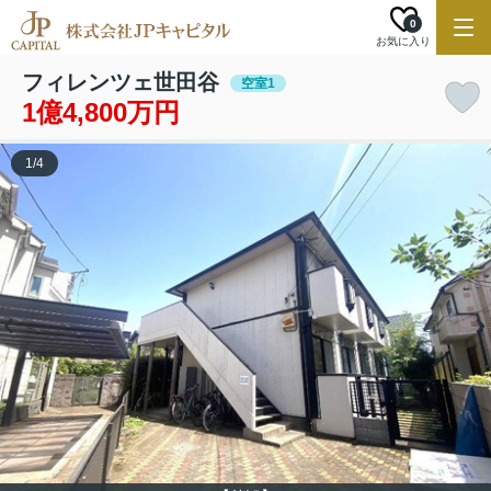
0
お気に入り
フィレンツェ世田谷
空室1
1億4,800万円
1
/
4