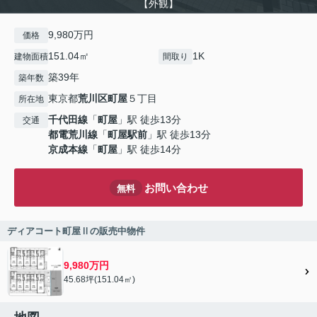
【外観】
9,980万円
価格
151.04㎡
1K
建物面積
間取り
築39年
築年数
東京都
荒川区
町屋
５丁目
所在地
千代田線
「
町屋
」駅 徒歩13分
交通
都電荒川線
「
町屋駅前
」駅 徒歩13分
京成本線
「
町屋
」駅 徒歩14分
お問い合わせ
無料
ディアコート町屋Ⅱの販売中物件
9,980万円
45.68坪(151.04㎡)