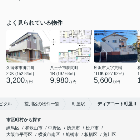
よく見られている物件
久留米市御井町
八王子市狭間町
所沢市大字荒幡
2DK (152.84㎡)
1R (197.68㎡)
1LDK (327.92㎡)
1
3,200
9,980
5,600
万円
万円
万円
ピタル
荒川区の物件一覧
町屋駅
ディアコート町屋Ⅱ
市区町村から探す
練馬区
和歌山市
中野区
所沢市
松戸市
大阪市平野区
横浜市南区
船橋市
板橋区
荒川区