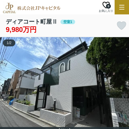
0
お気に入り
ディアコート町屋Ⅱ
空室1
9,980万円
1
/
2