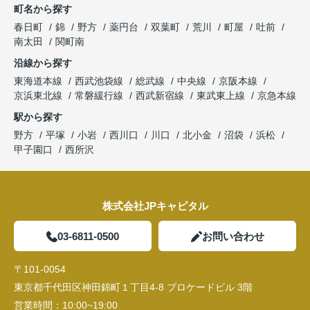
町名から探す
春日町
錦
野方
薬円台
双葉町
荒川
町屋
吐前
南太田
関町南
沿線から探す
東海道本線
西武池袋線
総武線
中央線
京阪本線
京浜東北線
常磐緩行線
西武新宿線
東武東上線
京急本線
駅から探す
野方
平塚
小岩
西川口
川口
北小金
沼袋
浜松
甲子園口
西所沢
株式会社JPキャピタル
03-6811-0500
お問い合わせ
〒101-0054
東京都千代田区神田錦町１丁目4-8 ブロケードビル 3階
営業時間：
10:00~19:00