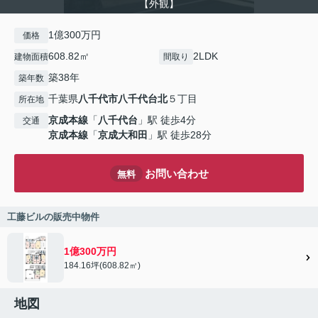
【外観】
1億300万円
価格
608.82㎡
2LDK
建物面積
間取り
築38年
築年数
千葉県
八千代市
八千代台北
５丁目
所在地
京成本線
「
八千代台
」駅 徒歩4分
交通
京成本線
「
京成大和田
」駅 徒歩28分
お問い合わせ
無料
工藤ビルの販売中物件
1億300万円
184.16坪(608.82㎡)
地図