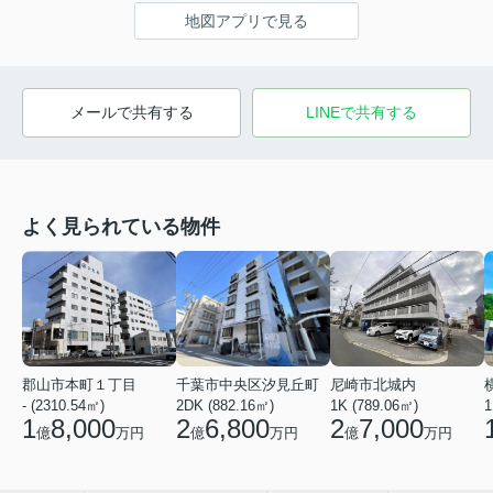
地図アプリで見る
メールで共有する
LINEで共有する
よく見られている物件
郡山市本町１丁目
千葉市中央区汐見丘町
尼崎市北城内
- (2310.54㎡)
2DK (882.16㎡)
1K (789.06㎡)
1
1
8,000
2
6,800
2
7,000
億
万円
億
万円
億
万円