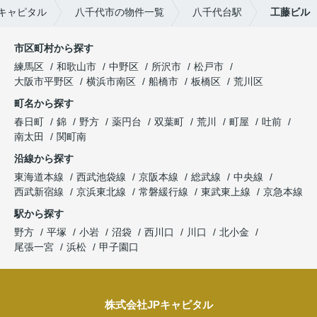
キャピタル
八千代市の物件一覧
八千代台駅
工藤ビル
市区町村から探す
練馬区
和歌山市
中野区
所沢市
松戸市
大阪市平野区
横浜市南区
船橋市
板橋区
荒川区
町名から探す
春日町
錦
野方
薬円台
双葉町
荒川
町屋
吐前
南太田
関町南
沿線から探す
東海道本線
西武池袋線
京阪本線
総武線
中央線
西武新宿線
京浜東北線
常磐緩行線
東武東上線
京急本線
駅から探す
野方
平塚
小岩
沼袋
西川口
川口
北小金
尾張一宮
浜松
甲子園口
株式会社JPキャピタル