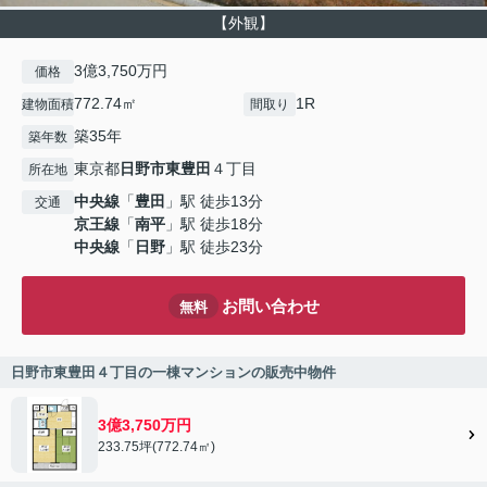
【外観】
3億3,750万円
価格
772.74㎡
1R
建物面積
間取り
築35年
築年数
東京都
日野市
東豊田
４丁目
所在地
中央線
「
豊田
」駅 徒歩13分
交通
京王線
「
南平
」駅 徒歩18分
中央線
「
日野
」駅 徒歩23分
お問い合わせ
無料
日野市東豊田４丁目の一棟マンションの販売中物件
3億3,750万円
233.75坪(772.74㎡)