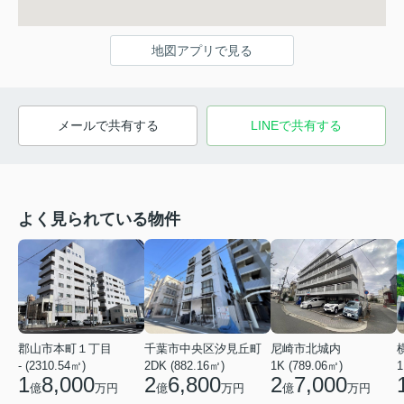
地図アプリで見る
メールで共有する
LINEで共有する
よく見られている物件
郡山市本町１丁目
千葉市中央区汐見丘町
尼崎市北城内
- (2310.54㎡)
2DK (882.16㎡)
1K (789.06㎡)
1
1
8,000
2
6,800
2
7,000
億
万円
億
万円
億
万円