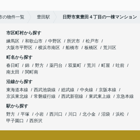
市の物件一覧
豊田駅
日野市東豊田４丁目の一棟マンション
市区町村から探す
練馬区
和歌山市
中野区
所沢市
松戸市
大阪市平野区
横浜市南区
船橋市
板橋区
荒川区
町名から探す
春日町
錦
野方
薬円台
双葉町
荒川
町屋
吐前
南太田
関町南
沿線から探す
東海道本線
西武池袋線
総武線
中央線
京阪本線
京浜東北線
常磐緩行線
西武新宿線
東武東上線
京急本線
駅から探す
野方
平塚
小岩
西川口
川口
北小金
沼袋
浜松
甲子園口
西所沢