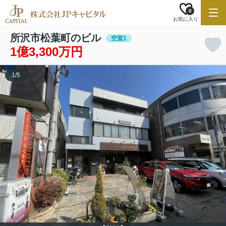
0
お気に入り
所沢市松葉町のビル
空室1
1億3,300万円
1
/
5