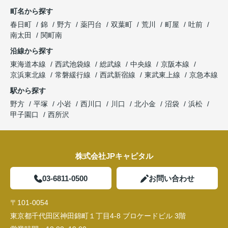
町名から探す
春日町
錦
野方
薬円台
双葉町
荒川
町屋
吐前
南太田
関町南
沿線から探す
東海道本線
西武池袋線
総武線
中央線
京阪本線
京浜東北線
常磐緩行線
西武新宿線
東武東上線
京急本線
駅から探す
野方
平塚
小岩
西川口
川口
北小金
沼袋
浜松
甲子園口
西所沢
株式会社JPキャピタル
03-6811-0500
お問い合わせ
〒101-0054
東京都千代田区神田錦町１丁目4-8 ブロケードビル 3階