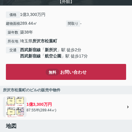
【外観】
1億3,300万円
価格
289.44㎡
-
建物面積
間取り
築38年
築年数
埼玉県
所沢市
松葉町
所在地
西武新宿線
「
新所沢
」駅 徒歩2分
交通
西武新宿線
「
航空公園
」駅 徒歩17分
お問い合わせ
無料
所沢市松葉町のビルの販売中物件
1億3,300万円
87.55坪(289.44㎡)
地図