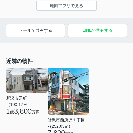
地図アプリで見る
メールで共有する
LINEで共有する
近隣の物件
所沢市元町
- (190.17㎡)
1
3,800
億
万円
所沢市西所沢１丁目
- (292.09㎡)
7,800