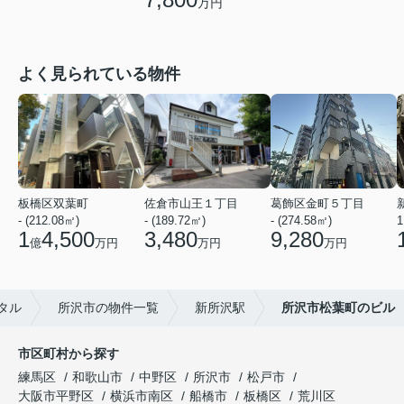
万円
よく見られている物件
板橋区双葉町
佐倉市山王１丁目
葛飾区金町５丁目
- (212.08㎡)
- (189.72㎡)
- (274.58㎡)
1
1
4,500
3,480
9,280
億
万円
万円
万円
タル
所沢市の物件一覧
新所沢駅
所沢市松葉町のビル
市区町村から探す
練馬区
和歌山市
中野区
所沢市
松戸市
大阪市平野区
横浜市南区
船橋市
板橋区
荒川区