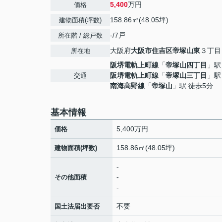
5,400
万円
価格
158.86㎡(48.05坪)
建物面積(坪数)
-/7戸
所在階 / 総戸数
大阪府
大阪市住吉区
帝塚山東
３丁目
所在地
阪堺電軌上町線
「
帝塚山四丁目
」駅
阪堺電軌上町線
「
帝塚山三丁目
」駅
交通
南海高野線
「
帝塚山
」駅 徒歩5分
基本情報
5,400万円
価格
158.86㎡(48.05坪)
建物面積(坪数)
-
-
その他面積
-
不要
国土法届出要否