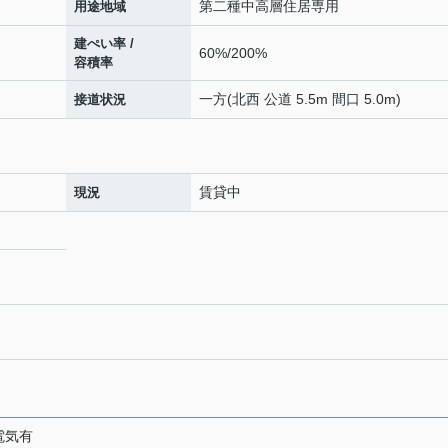
第二種中高層住居専用
用途地域
建ぺい率 /
60%/200%
容積率
一方(北西 公道 5.5m 間口 5.0m)
接道状況
賃貸中
現況
 電気有