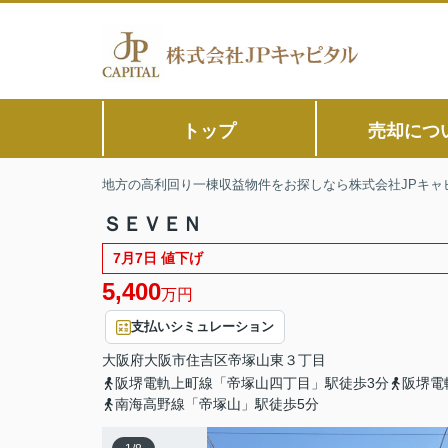
トップ
売却につ
地方の高利回り一棟収益物件をお探しなら株式会社JPキャ
ＳＥＶＥＮ
7月7日 値下げ
5,400
万円
支払いシミュレーション
大阪府
大阪市住吉区
帝塚山東
３丁目
阪堺電軌上町線「帝塚山四丁目」駅徒歩3分
阪堺電
南海高野線「帝塚山」駅徒歩5分