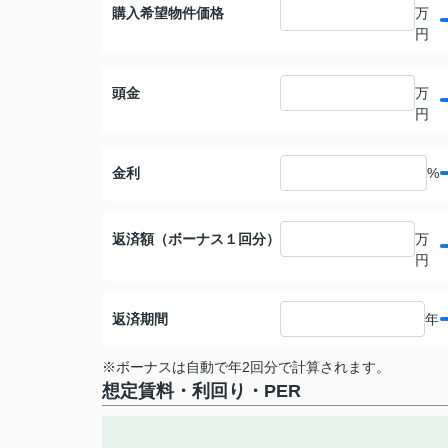
購入希望物件価格
万
円
頭金
万
円
金利
%
返済額（ボーナス１回分）
万
円
返済期間
年
※ボーナスは自動で年2回分で計算されます。
想定賃料・利回り・PER