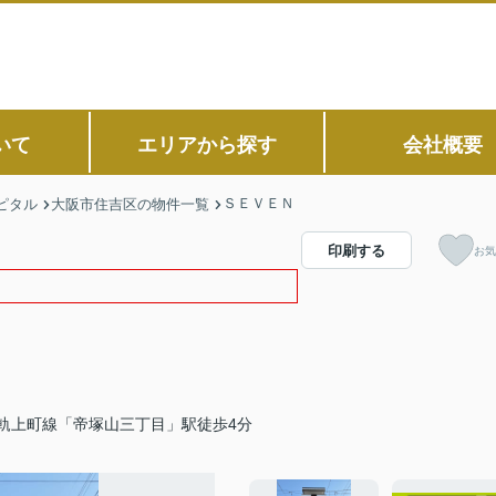
いて
エリアから探す
会社概要
ＳＥＶＥＮ
ピタル
大阪市住吉区の物件一覧
印刷する
お気
軌上町線「帝塚山三丁目」駅徒歩4分