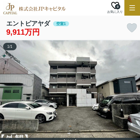
0
お気に入り
エントピアヤダ
空室1
9,911万円
1
/
1