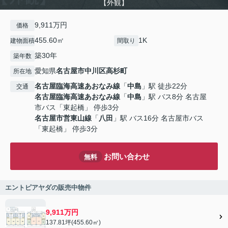
【外観】
9,911万円
価格
455.60㎡
1K
建物面積
間取り
築30年
築年数
愛知県
名古屋市中川区
高杉町
所在地
名古屋臨海高速あおなみ線
「
中島
」駅 徒歩22分
交通
名古屋臨海高速あおなみ線
「
中島
」駅 バス8分 名古屋
市バス「東起橋」 停歩3分
名古屋市営東山線
「
八田
」駅 バス16分 名古屋市バス
「東起橋」 停歩3分
お問い合わせ
無料
エントピアヤダの販売中物件
9,911万円
137.81坪(455.60㎡)