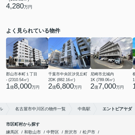
4,280
万円
よく見られている物件
郡山市本町１丁目
千葉市中央区汐見丘町
尼崎市北城内
- (2310.54㎡)
2DK (882.16㎡)
1K (789.06㎡)
1
1
8,000
2
6,800
2
7,000
億
万円
億
万円
億
万円
ル
名古屋市中川区の物件一覧
中島駅
エントピアヤダ
市区町村から探す
練馬区
和歌山市
中野区
所沢市
松戸市