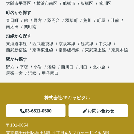
大阪市平野区
横浜市南区
船橋市
板橋区
荒川区
町名から探す
春日町
錦
野方
薬円台
双葉町
荒川
町屋
吐前
南太田
関町南
沿線から探す
東海道本線
西武池袋線
京阪本線
総武線
中央線
西武新宿線
京浜東北線
常磐緩行線
東武東上線
京急本線
駅から探す
野方
平塚
小岩
沼袋
西川口
川口
北小金
尾張一宮
浜松
甲子園口
株式会社JPキャピタル
03-6811-0500
お問い合わせ
〒101-0054
東京都千代田区神田錦町１丁目4-8 ブロケードビル 3階