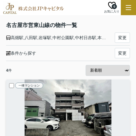
0
お気に入り
名古屋市営東山線の物件一覧
高畑駅,八田駅,岩塚駅,中村公園駅,中村日赤駅,本陣駅,亀島駅,名古屋駅,伏見駅,栄駅,新栄町駅,千種駅,今池駅,池下駅,覚王山駅,本山駅,東山公園駅,星ヶ丘駅,一社駅,上社駅,本郷駅,藤が丘駅
変更
条件から探す
変更
4
件
一棟マンション