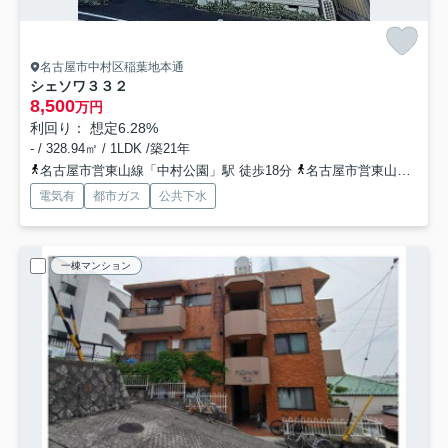
名古屋市中村区稲葉地本通
シェソワ３３２
8,500
万円
利回り： 想定6.28%
- / 328.94㎡ / 1LDK /築21年
名古屋市営東山線「中村公園」駅 徒歩18分
名古屋市営東山線「岩塚」駅 徒歩24分
電気有
都市ガス
公共下水
一棟マンション