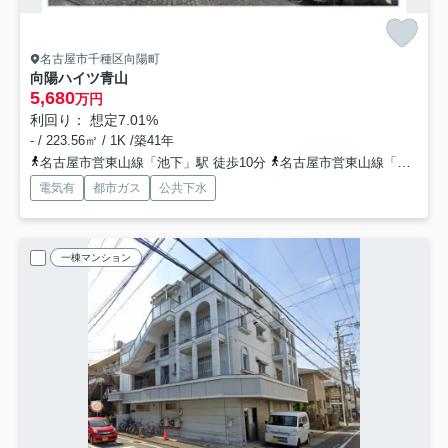
名古屋市千種区向陽町
向陽ハイツ青山
5,680
万円
利回り： 想定7.01%
- / 223.56㎡ / 1K /築41年
名古屋市営東山線「池下」駅 徒歩10分
名古屋市営東山線「覚王山」駅 徒歩12分
電気有
都市ガス
公共下水
一棟マンション