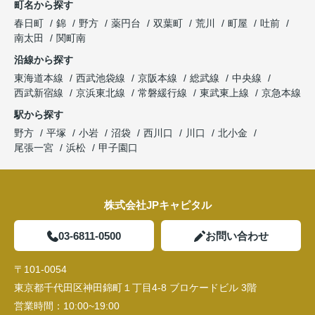
町名から探す
春日町
錦
野方
薬円台
双葉町
荒川
町屋
吐前
南太田
関町南
沿線から探す
東海道本線
西武池袋線
京阪本線
総武線
中央線
西武新宿線
京浜東北線
常磐緩行線
東武東上線
京急本線
駅から探す
野方
平塚
小岩
沼袋
西川口
川口
北小金
尾張一宮
浜松
甲子園口
株式会社JPキャピタル
03-6811-0500
お問い合わせ
〒101-0054
東京都千代田区神田錦町１丁目4-8 ブロケードビル 3階
営業時間：
10:00~19:00