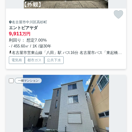
名古屋市中川区高杉町
エントピアヤダ
9,911
万円
利回り： 想定7.00%
- / 455.60㎡ / 1K /築30年
名古屋市営東山線「八田」駅 バス16分 名古屋市バス「東起橋」 停歩3分
電気有
都市ガス
公共下水
一棟マンション