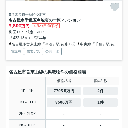
名古屋市千種区今池南
名古屋市千種区今池南の一棟マンション
9,800
万円
6月23日 値下げ
利回り： 想定7.40%
- / 432.18㎡ / - /築44年
名古屋市営東山線「今池」駅 徒歩12分
中央線「千種」駅 徒歩17分
電気有
都市ガス
公共下水
名古屋市営東山線の掲載物件の価格相場
価格相場
募集件数
7795.5万円
2件
1R～1K
8500万円
1件
1DK～1LDK
-
-
2K～2LDK
-
-
3K～3LDK