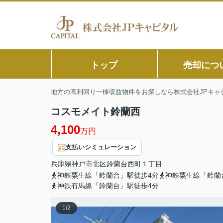
トップ
売却につ
地方の高利回り一棟収益物件をお探しなら株式会社JPキャ
コスモメイト鈴蘭西
4,100
万円
支払いシミュレーション
兵庫県
神戸市北区
鈴蘭台西町
１丁目
神鉄粟生線「鈴蘭台」駅徒歩4分
神鉄粟生線「鈴蘭
神鉄有馬線「鈴蘭台」駅徒歩4分
1
/
2