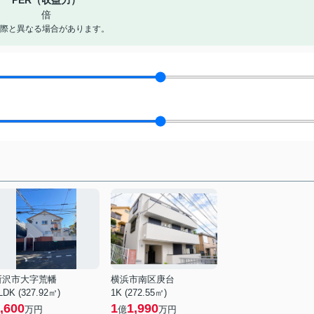
PER（収益力）
倍
際と異なる場合があります。
所沢市大字荒幡
横浜市南区庚台
LDK (327.92㎡)
1K (272.55㎡)
,600
1
1,990
万円
億
万円