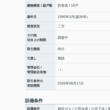
鉄骨造 / 10戸
建物構造 / 総戸数
1990年3月(築36年)
築年月
二方
接道状況
その他
調査中
法令上の制限
仲介
取引態様
相談
引渡し
管理会社 /
- / -
管理組合有無
取引条件の
2026年08月17日
有効期限
設備条件
設備条件
都市ガス / 公営水道 / 公共下水 /