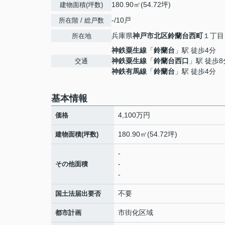
180.90㎡(54.72坪)
建物面積(坪数)
-/10戸
所在階 / 総戸数
兵庫県
神戸市北区
鈴蘭台西町
１丁目
所在地
神鉄粟生線
「
鈴蘭台
」駅 徒歩4分
神鉄粟生線
「
鈴蘭台西口
」駅 徒歩8
交通
神鉄有馬線
「
鈴蘭台
」駅 徒歩4分
基本情報
4,100万円
価格
180.90㎡(54.72坪)
建物面積(坪数)
-
-
その他面積
-
不要
国土法届出要否
市街化区域
都市計画