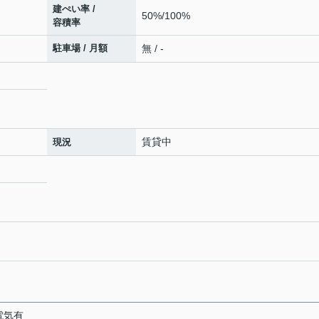
建ぺい率 /
50%/100%
容積率
駐車場 / 月額
無 / -
賃貸中
現況
 電気有