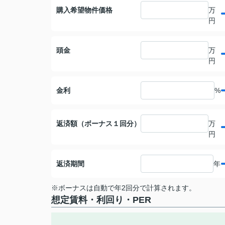
購入希望物件価格
万
円
頭金
万
円
金利
%
返済額（ボーナス１回分）
万
円
返済期間
年
※ボーナスは自動で年2回分で計算されます。
想定賃料・利回り・PER