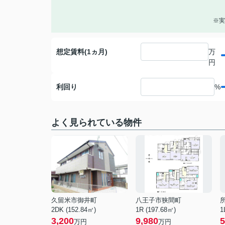
※実
想定賃料(1ヵ月)
万
円
利回り
%
よく見られている物件
久留米市御井町
八王子市狭間町
2DK (152.84㎡)
1R (197.68㎡)
1
3,200
9,980
5
万円
万円