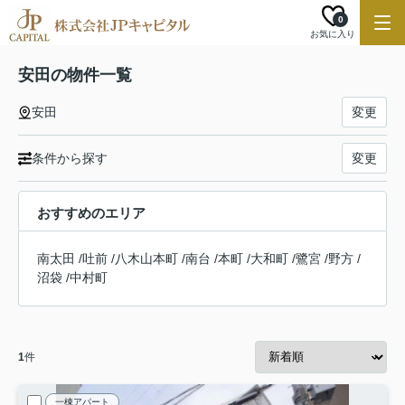
0
お気に入り
安田の物件一覧
安田
変更
条件から探す
変更
おすすめのエリア
南太田
/
吐前
/
八木山本町
/
南台
/
本町
/
大和町
/
鷺宮
/
野方
/
沼袋
/
中村町
1
件
一棟アパート