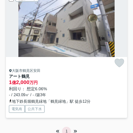
大阪市鶴見区安田
アート鶴見
1
2,000
億
万円
利回り： 想定6.06%
- / 243.09㎡ / - /築3年
地下鉄長堀鶴見緑地「鶴見緑地」駅 徒歩12分
電気有
公共下水
1