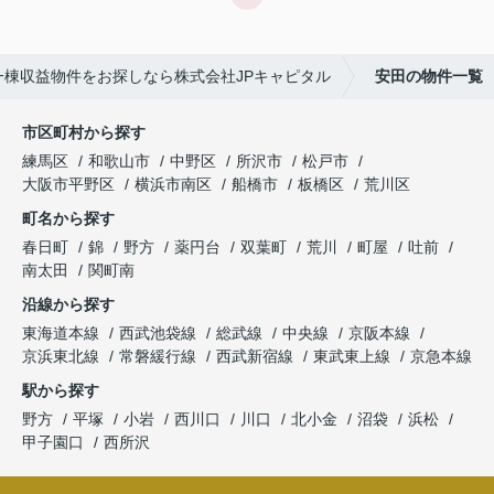
一棟収益物件をお探しなら株式会社JPキャピタル
安田の物件一覧
市区町村から探す
練馬区
和歌山市
中野区
所沢市
松戸市
大阪市平野区
横浜市南区
船橋市
板橋区
荒川区
町名から探す
春日町
錦
野方
薬円台
双葉町
荒川
町屋
吐前
南太田
関町南
沿線から探す
東海道本線
西武池袋線
総武線
中央線
京阪本線
京浜東北線
常磐緩行線
西武新宿線
東武東上線
京急本線
駅から探す
野方
平塚
小岩
西川口
川口
北小金
沼袋
浜松
甲子園口
西所沢