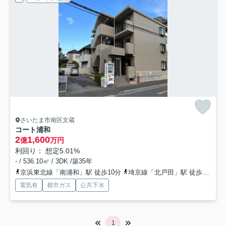
さいたま市南区文蔵
コート浦和
2
1,600
億
万円
利回り： 想定5.01%
- / 536.10㎡ / 3DK /築35年
京浜東北線「南浦和」駅 徒歩10分
埼京線「北戸田」駅 徒歩27分
電気有
都市ガス
公共下水
1