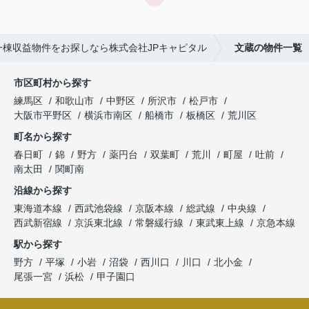
一棟収益物件をお探しなら株式会社JPキャピタル
文蔵の物件一覧
市区町村から探す
練馬区
和歌山市
中野区
所沢市
松戸市
大阪市平野区
横浜市南区
船橋市
板橋区
荒川区
町名から探す
春日町
錦
野方
薬円台
双葉町
荒川
町屋
吐前
南太田
関町南
沿線から探す
東海道本線
西武池袋線
京阪本線
総武線
中央線
西武新宿線
京浜東北線
常磐緩行線
東武東上線
京急本線
駅から探す
野方
平塚
小岩
沼袋
西川口
川口
北小金
尾張一宮
浜松
甲子園口