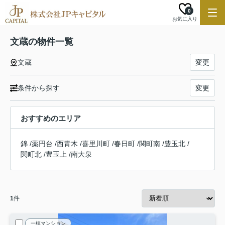
0
お気に入り
文蔵の物件一覧
文蔵
変更
条件から探す
変更
おすすめのエリア
錦
/
薬円台
/
西青木
/
喜里川町
/
春日町
/
関町南
/
豊玉北
/
関町北
/
豊玉上
/
南大泉
1
件
一棟マンション