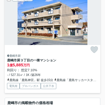
鹿嶋市厨
鹿嶋市厨３丁目の一棟マンション
1
5,885
億
万円
利回り： 想定7.10%
- / 527.31㎡ / 1K /築26年
鹿島線「鹿島神宮」駅 徒歩15分
鹿島線「鹿島サッカースタジア」駅 徒歩29分
電気有
プロパンガス
公共下水
鹿嶋市の掲載物件の価格相場