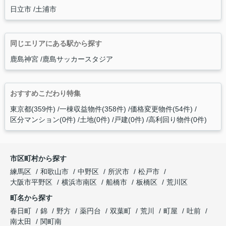
日立市
土浦市
同じエリアにある駅から探す
鹿島神宮
鹿島サッカースタジア
おすすめこだわり特集
東京都(359件)
一棟収益物件(358件)
価格変更物件(54件)
区分マンション(0件)
土地(0件)
戸建(0件)
高利回り物件(0件)
市区町村から探す
練馬区
和歌山市
中野区
所沢市
松戸市
大阪市平野区
横浜市南区
船橋市
板橋区
荒川区
町名から探す
春日町
錦
野方
薬円台
双葉町
荒川
町屋
吐前
南太田
関町南