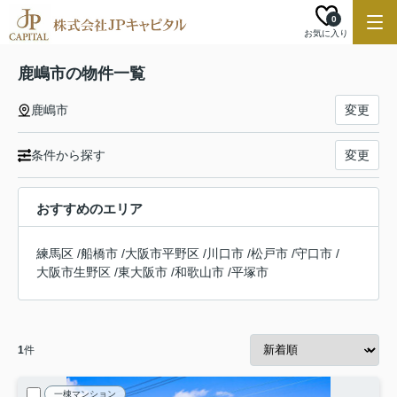
0
お気に入り
鹿嶋市の物件一覧
鹿嶋市
変更
条件から探す
変更
おすすめのエリア
練馬区
/
船橋市
/
大阪市平野区
/
川口市
/
松戸市
/
守口市
/
大阪市生野区
/
東大阪市
/
和歌山市
/
平塚市
1
件
一棟マンション