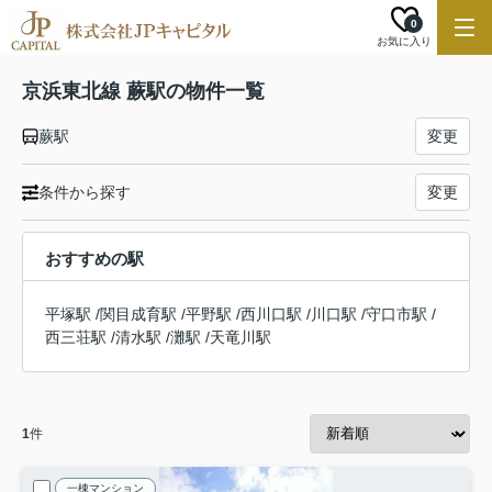
0
お気に入り
京浜東北線 蕨駅の物件一覧
蕨駅
変更
条件から探す
変更
おすすめの駅
平塚駅
/
関目成育駅
/
平野駅
/
西川口駅
/
川口駅
/
守口市駅
/
西三荘駅
/
清水駅
/
灘駅
/
天竜川駅
1
件
一棟マンション