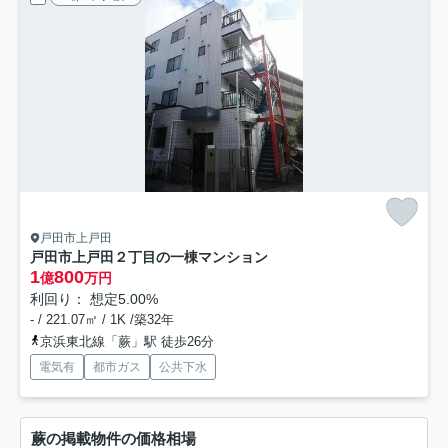
戸田市上戸田
戸田市上戸田２丁目の一棟マンション
1
800
億
万円
利回り： 想定5.00%
- / 221.07㎡ / 1K /築32年
京浜東北線「蕨」駅 徒歩26分
電気有
都市ガス
公共下水
蕨の掲載物件の価格相場