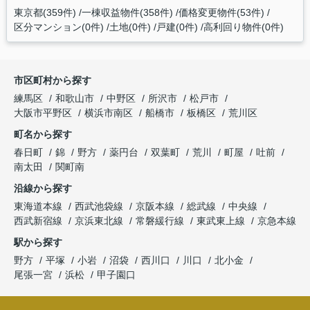
東京都(359件)
一棟収益物件(358件)
価格変更物件(53件)
区分マンション(0件)
土地(0件)
戸建(0件)
高利回り物件(0件)
市区町村から探す
練馬区
和歌山市
中野区
所沢市
松戸市
大阪市平野区
横浜市南区
船橋市
板橋区
荒川区
町名から探す
春日町
錦
野方
薬円台
双葉町
荒川
町屋
吐前
南太田
関町南
沿線から探す
東海道本線
西武池袋線
京阪本線
総武線
中央線
西武新宿線
京浜東北線
常磐緩行線
東武東上線
京急本線
駅から探す
野方
平塚
小岩
沼袋
西川口
川口
北小金
尾張一宮
浜松
甲子園口