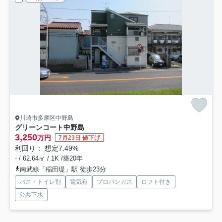
川崎市多摩区中野島
グリーンコート中野島
3,250
万円
7月23日 値下げ
利回り： 想定7.49%
- / 62.64㎡ / 1K /築20年
南武線「稲田堤」駅 徒歩23分
バス・トイレ別
電気有
プロパンガス
ロフト付き
公共下水