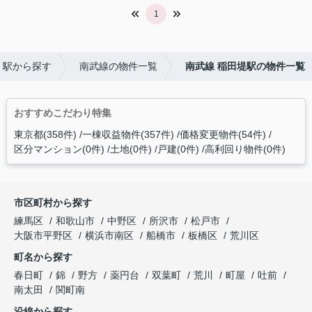
1
・駅から探す
南武線の物件一覧
南武線 稲田堤駅の物件一覧
おすすめこだわり特集
東京都(358件)
一棟収益物件(357件)
価格変更物件(54件)
区分マンション(0件)
土地(0件)
戸建(0件)
高利回り物件(0件)
市区町村から探す
練馬区
和歌山市
中野区
所沢市
松戸市
大阪市平野区
横浜市南区
船橋市
板橋区
荒川区
町名から探す
春日町
錦
野方
薬円台
双葉町
荒川
町屋
吐前
南太田
関町南
沿線から探す