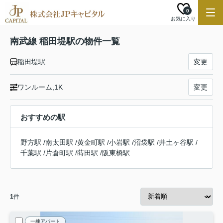
0
お気に入り
南武線 稲田堤駅の物件一覧
稲田堤駅
変更
ワンルーム,1K
変更
おすすめの駅
野方駅
/
南太田駅
/
黄金町駅
/
小岩駅
/
沼袋駅
/
井土ヶ谷駅
/
千葉駅
/
片倉町駅
/
蒔田駅
/
阪東橋駅
1
件
一棟アパート